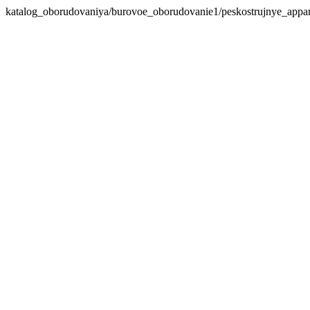
katalog_oborudovaniya/burovoe_oborudovanie1/peskostrujnye_appar