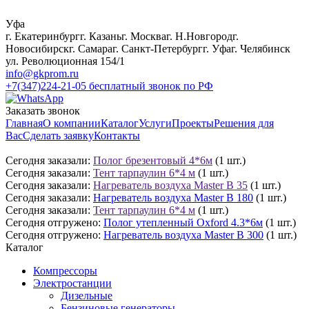
Уфа
г. Екатеринбург
г. Казань
г. Москва
г. Н.Новгород
г.
Новосибирск
г. Самара
г. Санкт-Петербург
г. Уфа
г. Челябинск
ул. Революционная 154/1
info@gkprom.ru
+7(347)224-21-05
бесплатный звонок по РФ
Заказать звонок
Главная
О компании
Каталог
Услуги
Проекты
Решения для
Вас
Сделать заявку
Контакты
Сегодня заказали:
Полог брезентовый 4*6м
(1 шт.)
Сегодня заказали:
Тент тарпаулин 6*4 м
(1 шт.)
Сегодня заказали:
Нагреватель воздуха Master B 35
(1 шт.)
Сегодня заказали:
Нагреватель воздуха Master B 180
(1 шт.)
Сегодня заказали:
Тент тарпаулин 6*4 м
(1 шт.)
Сегодня отгружено:
Полог утепленный Oxford 4.3*6м
(1 шт.)
Сегодня отгружено:
Нагреватель воздуха Master B 300
(1 шт.)
Каталог
Компрессоры
Электростанции
Дизельные
Бензиновые генераторы