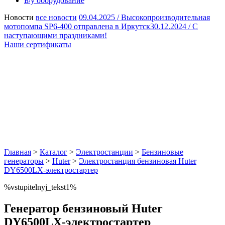
Б/у оборудование
Новости
все новости
09.04.2025 /
Высокопроизводительная
мотопомпа SP6-400 отправлена в Иркутск
30.12.2024 /
С
наступающими праздниками!
Наши сертификаты
Главная
>
Каталог
>
Электростанции
>
Бензиновые
генераторы
>
Huter
>
Электростанция бензиновая Huter
DY6500LХ-электростартер
%vstupitelnyj_tekst1%
Генератор бензиновый Huter
DY6500LХ-электростартер