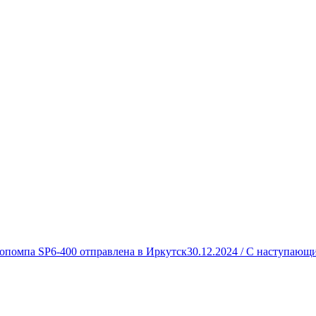
опомпа SP6-400 отправлена в Иркутск
30.12.2024 /
С наступающи