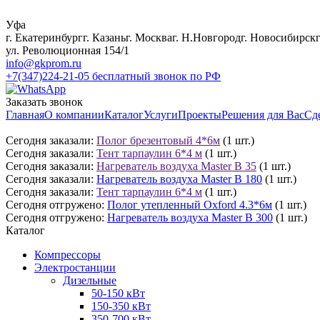
Уфа
г. Екатеринбург
г. Казань
г. Москва
г. Н.Новгород
г. Новосибирск
ул. Революционная 154/1
info@gkprom.ru
+7(347)224-21-05
бесплатный звонок по РФ
Заказать звонок
Главная
О компании
Каталог
Услуги
Проекты
Решения для Вас
Сд
Сегодня заказали:
Полог брезентовый 4*6м
(1 шт.)
Сегодня заказали:
Тент тарпаулин 6*4 м
(1 шт.)
Сегодня заказали:
Нагреватель воздуха Master B 35
(1 шт.)
Сегодня заказали:
Нагреватель воздуха Master B 180
(1 шт.)
Сегодня заказали:
Тент тарпаулин 6*4 м
(1 шт.)
Сегодня отгружено:
Полог утепленный Oxford 4.3*6м
(1 шт.)
Сегодня отгружено:
Нагреватель воздуха Master B 300
(1 шт.)
Каталог
Компрессоры
Электростанции
Дизельные
50-150 кВт
150-350 кВт
350-700 кВт