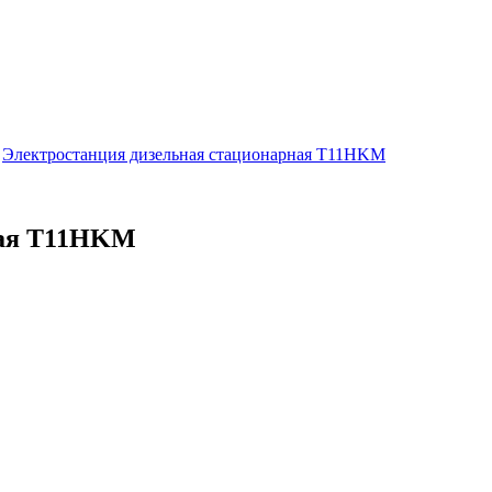
>
Электростанция дизельная стационарная Т11НKМ
ная Т11НKМ