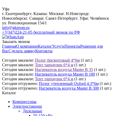
Уфа
г. Екатеринбург
г. Казань
г. Москва
г. Н.Новгород
г.
Новосибирск
г. Самара
г. Санкт-Петербург
г. Уфа
г. Челябинск
ул. Революционная 154/1
info@gkprom.ru
+7(347)224-21-05
бесплатный звонок по РФ
Заказать звонок
Главная
О компании
Каталог
Услуги
Проекты
Решения для
Вас
Сделать заявку
Контакты
Сегодня заказали:
Полог брезентовый 4*6м
(1 шт.)
Сегодня заказали:
Тент тарпаулин 6*4 м
(1 шт.)
Сегодня заказали:
Нагреватель воздуха Master B 35
(1 шт.)
Сегодня заказали:
Нагреватель воздуха Master B 180
(1 шт.)
Сегодня заказали:
Тент тарпаулин 6*4 м
(1 шт.)
Сегодня отгружено:
Полог утепленный Oxford 4.3*6м
(1 шт.)
Сегодня отгружено:
Нагреватель воздуха Master B 300
(1 шт.)
Каталог
Компрессоры
Электростанции
Дизельные
50-150 кВт