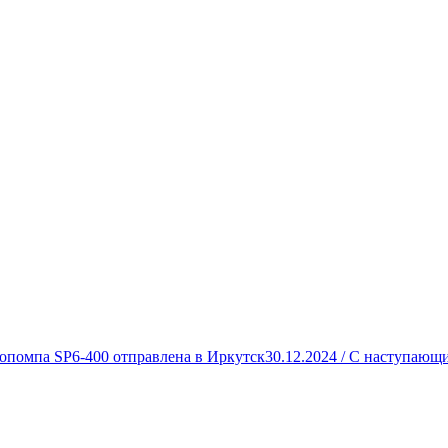
опомпа SP6-400 отправлена в Иркутск
30.12.2024 /
С наступающи