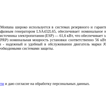
 Montana широко используется в системах резервного и гаран
хфазным генератором LSA432L65, обеспечивает номинальное н
сточника электропитания (ESP) — 61,6 кВт, что обеспечивает э
(PRP) номинальная мощность установки соответственно 56 кВт
и - надежный и удобный в обслуживании двигатель марки 
еобходимыми системами защиты.
сти
и даю согласие на обработку персональных данных.