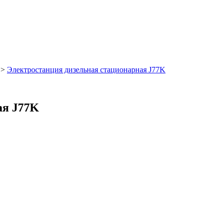
>
Электростанция дизельная стационарная J77K
ая J77K