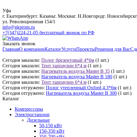
Уфа
г. Екатеринбург
г. Казань
г. Москва
г. Н.Новгород
г. Новосибирск
ул. Революционная 154/1
info@gkprom.ru
+7(347)224-21-05
бесплатный звонок по РФ
Заказать звонок
Главная
О компании
Каталог
Услуги
Проекты
Решения для Вас
Сд
Сегодня заказали:
Полог брезентовый 4*6м
(1 шт.)
Сегодня заказали:
Тент тарпаулин 6*4 м
(1 шт.)
Сегодня заказали:
Нагреватель воздуха Master B 35
(1 шт.)
Сегодня заказали:
Нагреватель воздуха Master B 180
(1 шт.)
Сегодня заказали:
Тент тарпаулин 6*4 м
(1 шт.)
Сегодня отгружено:
Полог утепленный Oxford 4.3*6м
(1 шт.)
Сегодня отгружено:
Нагреватель воздуха Master B 300
(1 шт.)
Каталог
Компрессоры
Электростанции
Дизельные
50-150 кВт
150-350 кВт
350-700 кВт