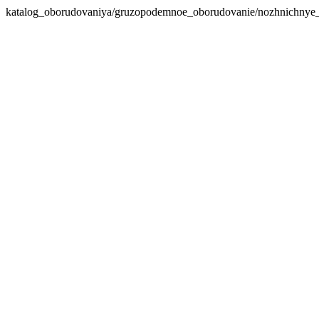
katalog_oborudovaniya/gruzopodemnoe_oborudovanie/nozhnichnye_p