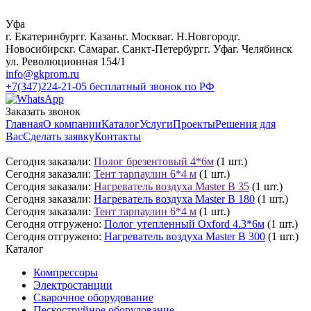
Уфа
г. Екатеринбург
г. Казань
г. Москва
г. Н.Новгород
г.
Новосибирск
г. Самара
г. Санкт-Петербург
г. Уфа
г. Челябинск
ул. Революционная 154/1
info@gkprom.ru
+7(347)224-21-05
бесплатный звонок по РФ
Заказать звонок
Главная
О компании
Каталог
Услуги
Проекты
Решения для
Вас
Сделать заявку
Контакты
Сегодня заказали:
Полог брезентовый 4*6м
(1 шт.)
Сегодня заказали:
Тент тарпаулин 6*4 м
(1 шт.)
Сегодня заказали:
Нагреватель воздуха Master B 35
(1 шт.)
Сегодня заказали:
Нагреватель воздуха Master B 180
(1 шт.)
Сегодня заказали:
Тент тарпаулин 6*4 м
(1 шт.)
Сегодня отгружено:
Полог утепленный Oxford 4.3*6м
(1 шт.)
Сегодня отгружено:
Нагреватель воздуха Master B 300
(1 шт.)
Каталог
Компрессоры
Электростанции
Сварочное оборудование
Пескоструйное оборудование