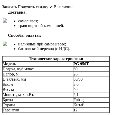
Заказать
Получить скидку
✔ В наличии
Доставка:
самовывоз;
транспортной компанией.
Способы оплаты:
наличные при самовывозе;
банковский перевод (с НДС).
Технические характеристики
Модель
PG 950T
Подача, куб.м/час
60
Напор, м
26
D вх/вых, мм
80/80
Бак, л
3,6
Вес, кг
40
Мощ-ть, мax. кВт.
5,1
Бренд
Fubag
Страна
Китай
Гарантия
12