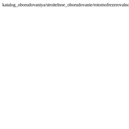
katalog_oborudovaniya/stroitelnoe_oborudovanie/rotornofrezeroval