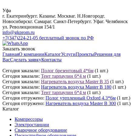
Уфа
г. Екатеринбург
г. Казань
г. Москва
г. Н.Новгород
г.
Новосибирск
г. Самара
г. Санкт-Петербург
г. Уфа
г. Челябинск
ул. Революционная 154/1
info@gkprom.ru
+7(347)224-21-05
бесплатный звонок по РФ
Заказать звонок
Главная
О компании
Каталог
Услуги
Проекты
Решения для
Вас
Сделать заявку
Контакты
Сегодня заказали:
Полог брезентовый 4*6м
(1 шт.)
Сегодня заказали:
Тент тарпаулин 6*4 м
(1 шт.)
Сегодня заказали:
Нагреватель воздуха Master B 35
(1 шт.)
Сегодня заказали:
Нагреватель воздуха Master B 180
(1 шт.)
Сегодня заказали:
Тент тарпаулин 6*4 м
(1 шт.)
Сегодня отгружено:
Полог утепленный Oxford 4.3*6м
(1 шт.)
Сегодня отгружено:
Нагреватель воздуха Master B 300
(1 шт.)
Каталог
Компрессоры
Электростанции
Сварочное оборудование
Пескоструйное оборудование