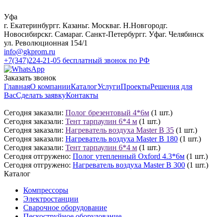
Уфа
г. Екатеринбург
г. Казань
г. Москва
г. Н.Новгород
г.
Новосибирск
г. Самара
г. Санкт-Петербург
г. Уфа
г. Челябинск
ул. Революционная 154/1
info@gkprom.ru
+7(347)224-21-05
бесплатный звонок по РФ
Заказать звонок
Главная
О компании
Каталог
Услуги
Проекты
Решения для
Вас
Сделать заявку
Контакты
Сегодня заказали:
Полог брезентовый 4*6м
(1 шт.)
Сегодня заказали:
Тент тарпаулин 6*4 м
(1 шт.)
Сегодня заказали:
Нагреватель воздуха Master B 35
(1 шт.)
Сегодня заказали:
Нагреватель воздуха Master B 180
(1 шт.)
Сегодня заказали:
Тент тарпаулин 6*4 м
(1 шт.)
Сегодня отгружено:
Полог утепленный Oxford 4.3*6м
(1 шт.)
Сегодня отгружено:
Нагреватель воздуха Master B 300
(1 шт.)
Каталог
Компрессоры
Электростанции
Сварочное оборудование
Пескоструйное оборудование