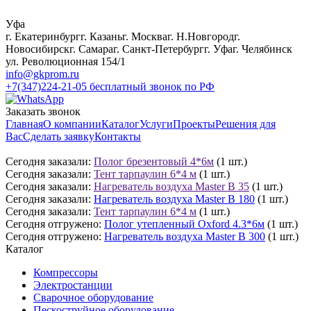
Уфа
г. Екатеринбург
г. Казань
г. Москва
г. Н.Новгород
г.
Новосибирск
г. Самара
г. Санкт-Петербург
г. Уфа
г. Челябинск
ул. Революционная 154/1
info@gkprom.ru
+7(347)224-21-05
бесплатный звонок по РФ
Заказать звонок
Главная
О компании
Каталог
Услуги
Проекты
Решения для
Вас
Сделать заявку
Контакты
Сегодня заказали:
Полог брезентовый 4*6м
(1 шт.)
Сегодня заказали:
Тент тарпаулин 6*4 м
(1 шт.)
Сегодня заказали:
Нагреватель воздуха Master B 35
(1 шт.)
Сегодня заказали:
Нагреватель воздуха Master B 180
(1 шт.)
Сегодня заказали:
Тент тарпаулин 6*4 м
(1 шт.)
Сегодня отгружено:
Полог утепленный Oxford 4.3*6м
(1 шт.)
Сегодня отгружено:
Нагреватель воздуха Master B 300
(1 шт.)
Каталог
Компрессоры
Электростанции
Сварочное оборудование
Пескоструйное оборудование