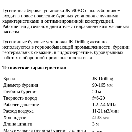
Гусеничная буровая установка JK590BC с пылесборником
входит в новое поколение буровых установок с лучшими
характеристиками и оптимизированной конструкцией.
Работает на дизельном двигателе с гидравлическим масляным
насосом.
Гусеничные буровые установки JK Drilling активно
используются в горнодобывающей промышленности, бурении
геотермальных скважин, в гидроэнергетике, буровзрывных
работах в оборонной промышленности и т.д.
Технические характеристики:
Бренд:
JK Drilling
Диаметр бурения
90-165 мм
Глубина бурения
50 м
Твердость пород
f=6-20
Рабочее давление
1.2-2.4 МПа
Расход воздуха
11-21
м
3
/мин
Ход подачи
4138 мм
Длина штанги
3 м
Максимальная глубина бурения с одного