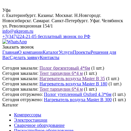
Уфа
г. Екатеринбург
г. Казань
г. Москва
г. Н.Новгород
г.
Новосибирск
г. Самара
г. Санкт-Петербург
г. Уфа
г. Челябинск
ул. Революционная 154/1
info@gkprom.ru
+7(347)224-21-05
бесплатный звонок по РФ
Заказать звонок
Главная
О компании
Каталог
Услуги
Проекты
Решения для
Вас
Сделать заявку
Контакты
Сегодня заказали:
Полог брезентовый 4*6м
(1 шт.)
Сегодня заказали:
Тент тарпаулин 6*4 м
(1 шт.)
Сегодня заказали:
Нагреватель воздуха Master B 35
(1 шт.)
Сегодня заказали:
Нагреватель воздуха Master B 180
(1 шт.)
Сегодня заказали:
Тент тарпаулин 6*4 м
(1 шт.)
Сегодня отгружено:
Полог утепленный Oxford 4.3*6м
(1 шт.)
Сегодня отгружено:
Нагреватель воздуха Master B 300
(1 шт.)
Каталог
Компрессоры
Электростанции
Сварочное оборудование
Пескоструйное оборудование