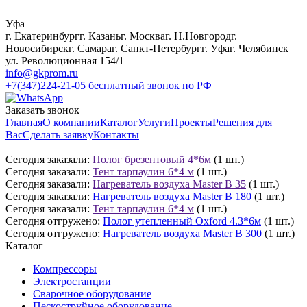
Уфа
г. Екатеринбург
г. Казань
г. Москва
г. Н.Новгород
г.
Новосибирск
г. Самара
г. Санкт-Петербург
г. Уфа
г. Челябинск
ул. Революционная 154/1
info@gkprom.ru
+7(347)224-21-05
бесплатный звонок по РФ
Заказать звонок
Главная
О компании
Каталог
Услуги
Проекты
Решения для
Вас
Сделать заявку
Контакты
Сегодня заказали:
Полог брезентовый 4*6м
(1 шт.)
Сегодня заказали:
Тент тарпаулин 6*4 м
(1 шт.)
Сегодня заказали:
Нагреватель воздуха Master B 35
(1 шт.)
Сегодня заказали:
Нагреватель воздуха Master B 180
(1 шт.)
Сегодня заказали:
Тент тарпаулин 6*4 м
(1 шт.)
Сегодня отгружено:
Полог утепленный Oxford 4.3*6м
(1 шт.)
Сегодня отгружено:
Нагреватель воздуха Master B 300
(1 шт.)
Каталог
Компрессоры
Электростанции
Сварочное оборудование
Пескоструйное оборудование