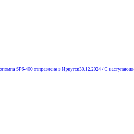
опомпа SP6-400 отправлена в Иркутск
30.12.2024 /
С наступающи