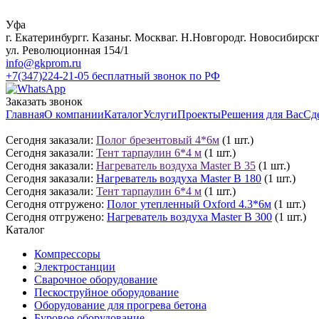
Уфа
г. Екатеринбург
г. Казань
г. Москва
г. Н.Новгород
г. Новосибирск
ул. Революционная 154/1
info@gkprom.ru
+7(347)224-21-05
бесплатный звонок по РФ
Заказать звонок
Главная
О компании
Каталог
Услуги
Проекты
Решения для Вас
Сд
Сегодня заказали:
Полог брезентовый 4*6м
(1 шт.)
Сегодня заказали:
Тент тарпаулин 6*4 м
(1 шт.)
Сегодня заказали:
Нагреватель воздуха Master B 35
(1 шт.)
Сегодня заказали:
Нагреватель воздуха Master B 180
(1 шт.)
Сегодня заказали:
Тент тарпаулин 6*4 м
(1 шт.)
Сегодня отгружено:
Полог утепленный Oxford 4.3*6м
(1 шт.)
Сегодня отгружено:
Нагреватель воздуха Master B 300
(1 шт.)
Каталог
Компрессоры
Электростанции
Сварочное оборудование
Пескоструйное оборудование
Оборудование для прогрева бетона
Буровое оборудование