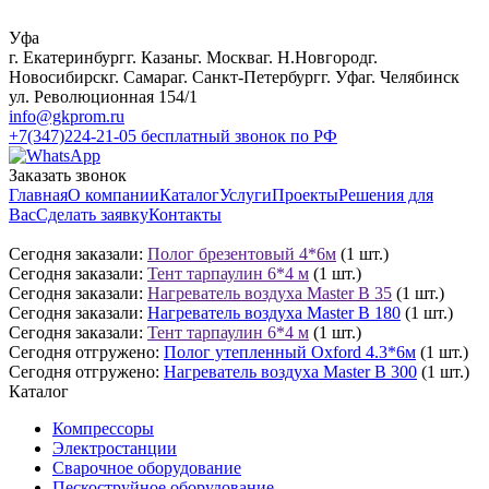
Уфа
г. Екатеринбург
г. Казань
г. Москва
г. Н.Новгород
г.
Новосибирск
г. Самара
г. Санкт-Петербург
г. Уфа
г. Челябинск
ул. Революционная 154/1
info@gkprom.ru
+7(347)224-21-05
бесплатный звонок по РФ
Заказать звонок
Главная
О компании
Каталог
Услуги
Проекты
Решения для
Вас
Сделать заявку
Контакты
Сегодня заказали:
Полог брезентовый 4*6м
(1 шт.)
Сегодня заказали:
Тент тарпаулин 6*4 м
(1 шт.)
Сегодня заказали:
Нагреватель воздуха Master B 35
(1 шт.)
Сегодня заказали:
Нагреватель воздуха Master B 180
(1 шт.)
Сегодня заказали:
Тент тарпаулин 6*4 м
(1 шт.)
Сегодня отгружено:
Полог утепленный Oxford 4.3*6м
(1 шт.)
Сегодня отгружено:
Нагреватель воздуха Master B 300
(1 шт.)
Каталог
Компрессоры
Электростанции
Сварочное оборудование
Пескоструйное оборудование