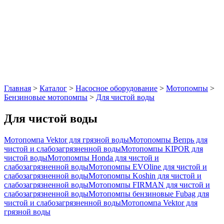
Главная
>
Каталог
>
Насосное оборудование
>
Мотопомпы
>
Бензиновые мотопомпы
>
Для чистой воды
Для чистой воды
Мотопомпа Vektor для грязной воды
Мотопомпы Вепрь для
чистой и слабозагрязненной воды
Мотопомпы KIPOR для
чистой воды
Мотопомпы Honda для чистой и
слабозагрязненной воды
Мотопомпы EVOline для чистой и
слабозагрязненной воды
Мотопомпы Koshin для чистой и
слабозагрязненной воды
Мотопомпы FIRMAN для чистой и
слабозагрязненной воды
Мотопомпы бензиновые Fubag для
чистой и слабозагрязненной воды
Мотопомпа Vektor для
грязной воды