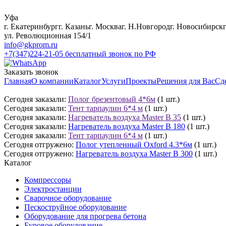
Уфа
г. Екатеринбург
г. Казань
г. Москва
г. Н.Новгород
г. Новосибирск
ул. Революционная 154/1
info@gkprom.ru
+7(347)224-21-05
бесплатный звонок по РФ
Заказать звонок
Главная
О компании
Каталог
Услуги
Проекты
Решения для Вас
Сд
Сегодня заказали:
Полог брезентовый 4*6м
(1 шт.)
Сегодня заказали:
Тент тарпаулин 6*4 м
(1 шт.)
Сегодня заказали:
Нагреватель воздуха Master B 35
(1 шт.)
Сегодня заказали:
Нагреватель воздуха Master B 180
(1 шт.)
Сегодня заказали:
Тент тарпаулин 6*4 м
(1 шт.)
Сегодня отгружено:
Полог утепленный Oxford 4.3*6м
(1 шт.)
Сегодня отгружено:
Нагреватель воздуха Master B 300
(1 шт.)
Каталог
Компрессоры
Электростанции
Сварочное оборудование
Пескоструйное оборудование
Оборудование для прогрева бетона
Буровое оборудование