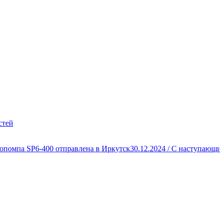
стей
опомпа SP6-400 отправлена в Иркутск
30.12.2024 /
С наступающи