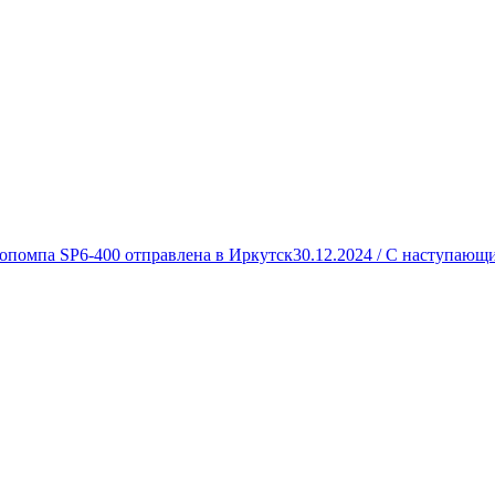
опомпа SP6-400 отправлена в Иркутск
30.12.2024 /
С наступающи