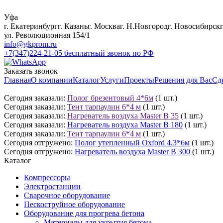
Уфа
г. Екатеринбург
г. Казань
г. Москва
г. Н.Новгород
г. Новосибирск
ул. Революционная 154/1
info@gkprom.ru
+7(347)224-21-05
бесплатный звонок по РФ
Заказать звонок
Главная
О компании
Каталог
Услуги
Проекты
Решения для Вас
Сд
Сегодня заказали:
Полог брезентовый 4*6м
(1 шт.)
Сегодня заказали:
Тент тарпаулин 6*4 м
(1 шт.)
Сегодня заказали:
Нагреватель воздуха Master B 35
(1 шт.)
Сегодня заказали:
Нагреватель воздуха Master B 180
(1 шт.)
Сегодня заказали:
Тент тарпаулин 6*4 м
(1 шт.)
Сегодня отгружено:
Полог утепленный Oxford 4.3*6м
(1 шт.)
Сегодня отгружено:
Нагреватель воздуха Master B 300
(1 шт.)
Каталог
Компрессоры
Электростанции
Сварочное оборудование
Пескоструйное оборудование
Оборудование для прогрева бетона
Материалы для укрытия бетона