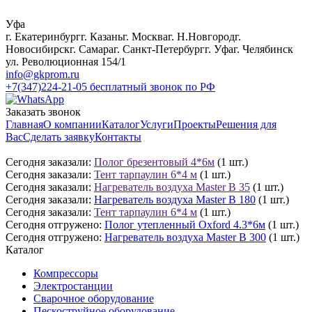
Уфа
г. Екатеринбург
г. Казань
г. Москва
г. Н.Новгород
г.
Новосибирск
г. Самара
г. Санкт-Петербург
г. Уфа
г. Челябинск
ул. Революционная 154/1
info@gkprom.ru
+7(347)224-21-05
бесплатный звонок по РФ
Заказать звонок
Главная
О компании
Каталог
Услуги
Проекты
Решения для
Вас
Сделать заявку
Контакты
Сегодня заказали:
Полог брезентовый 4*6м
(1 шт.)
Сегодня заказали:
Тент тарпаулин 6*4 м
(1 шт.)
Сегодня заказали:
Нагреватель воздуха Master B 35
(1 шт.)
Сегодня заказали:
Нагреватель воздуха Master B 180
(1 шт.)
Сегодня заказали:
Тент тарпаулин 6*4 м
(1 шт.)
Сегодня отгружено:
Полог утепленный Oxford 4.3*6м
(1 шт.)
Сегодня отгружено:
Нагреватель воздуха Master B 300
(1 шт.)
Каталог
Компрессоры
Электростанции
Сварочное оборудование
Пескоструйное оборудование