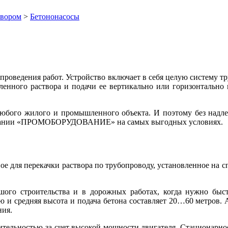
твором
>
Бетононасосы
о проведения работ. Устройство включает в себя целую систему т
ленного раствора и подачи ее вертикально или горизонтально 
любого жилого и промышленного объекта. И поэтому без надлеж
компании «ПРОМОБОРУДОВАНИЕ» на самых выгодных условиях.
е для перекачки раствора по трубопроводу, установленное на с
шого строительства и в дорожных работах, когда нужно быс
ю и средняя высота и подача бетона составляет 20…60 метров. 
ния.
тельностью за счет высокой мощности двигателя. Стационарное