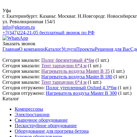
Уфа
г. Екатеринбург
г. Казань
г. Москва
г. Н.Новгород
г. Новосибирск
ул. Революционная 154/1
info@gkprom.ru
+7(347)224-21-05
бесплатный звонок по РФ
Заказать звонок
Главная
О компании
Каталог
Услуги
Проекты
Решения для Вас
Сд
Сегодня заказали:
Полог брезентовый 4*6м
(1 шт.)
Сегодня заказали:
Тент тарпаулин 6*4 м
(1 шт.)
Сегодня заказали:
Нагреватель воздуха Master B 35
(1 шт.)
Сегодня заказали:
Нагреватель воздуха Master B 180
(1 шт.)
Сегодня заказали:
Тент тарпаулин 6*4 м
(1 шт.)
Сегодня отгружено:
Полог утепленный Oxford 4.3*6м
(1 шт.)
Сегодня отгружено:
Нагреватель воздуха Master B 300
(1 шт.)
Каталог
Компрессоры
Электростанции
Сварочное оборудование
Пескоструйное оборудование
Оборудование для прогрева бетона
Буровое оборудование