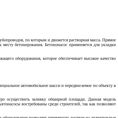
рубопроводов, по которым и движется растворная масса. Прямое
к месту бетонирования. Бетононасос применяется для укладки
ащего оборудования, которое обеспечивает высокое качество
пециальное автомобильное шасси и передвигаемое по объекту в
тро осуществить заливку обширной площади. Данная модель
Автонасосы востребованы среди строителей, так как позволяют
 оборудование позволяет перемещать раствор на значительные