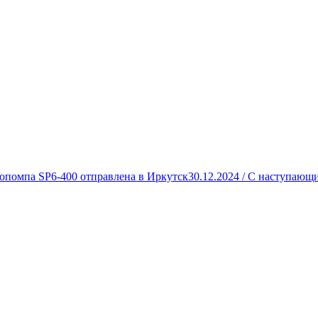
опомпа SP6-400 отправлена в Иркутск
30.12.2024 /
С наступающи