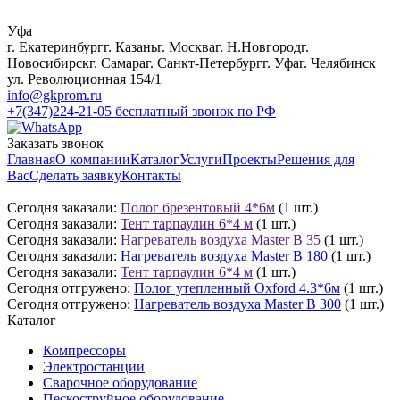
Уфа
г. Екатеринбург
г. Казань
г. Москва
г. Н.Новгород
г.
Новосибирск
г. Самара
г. Санкт-Петербург
г. Уфа
г. Челябинск
ул. Революционная 154/1
info@gkprom.ru
+7(347)224-21-05
бесплатный звонок по РФ
Заказать звонок
Главная
О компании
Каталог
Услуги
Проекты
Решения для
Вас
Сделать заявку
Контакты
Сегодня заказали:
Полог брезентовый 4*6м
(1 шт.)
Сегодня заказали:
Тент тарпаулин 6*4 м
(1 шт.)
Сегодня заказали:
Нагреватель воздуха Master B 35
(1 шт.)
Сегодня заказали:
Нагреватель воздуха Master B 180
(1 шт.)
Сегодня заказали:
Тент тарпаулин 6*4 м
(1 шт.)
Сегодня отгружено:
Полог утепленный Oxford 4.3*6м
(1 шт.)
Сегодня отгружено:
Нагреватель воздуха Master B 300
(1 шт.)
Каталог
Компрессоры
Электростанции
Сварочное оборудование
Пескоструйное оборудование