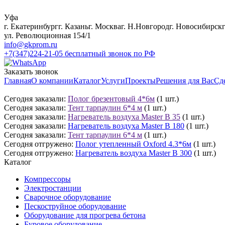
Уфа
г. Екатеринбург
г. Казань
г. Москва
г. Н.Новгород
г. Новосибирск
ул. Революционная 154/1
info@gkprom.ru
+7(347)224-21-05
бесплатный звонок по РФ
Заказать звонок
Главная
О компании
Каталог
Услуги
Проекты
Решения для Вас
Сд
Сегодня заказали:
Полог брезентовый 4*6м
(1 шт.)
Сегодня заказали:
Тент тарпаулин 6*4 м
(1 шт.)
Сегодня заказали:
Нагреватель воздуха Master B 35
(1 шт.)
Сегодня заказали:
Нагреватель воздуха Master B 180
(1 шт.)
Сегодня заказали:
Тент тарпаулин 6*4 м
(1 шт.)
Сегодня отгружено:
Полог утепленный Oxford 4.3*6м
(1 шт.)
Сегодня отгружено:
Нагреватель воздуха Master B 300
(1 шт.)
Каталог
Компрессоры
Электростанции
Сварочное оборудование
Пескоструйное оборудование
Оборудование для прогрева бетона
Буровое оборудование