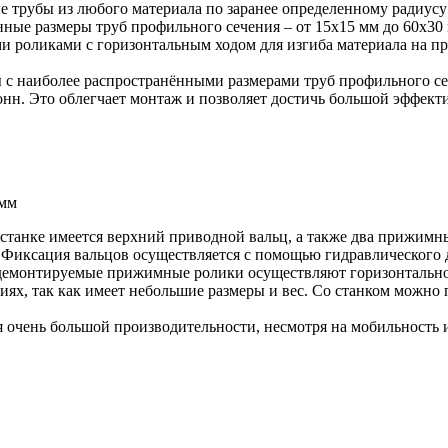
 трубы из любого материала по заранее определенному радиус
ённые размеры труб профильного сечения – от 15x15 мм до 60x30
оликами с горизонтальным ходом для изгиба материала на про
 с наиболее распространёнными размерами труб профильного сеч
онн. Это облегчает монтаж и позволяет достичь большой эффект
 мм
в станке имеется верхний приводной вальц, а также два прижим
Фиксация вальцов осуществляется с помощью гидравлического д
ко демонтируемые прижимные ролики осуществляют горизонтальн
ях, так как имеет небольшие размеры и вес. Со станком можно 
 очень большой производительности, несмотря на мобильность и