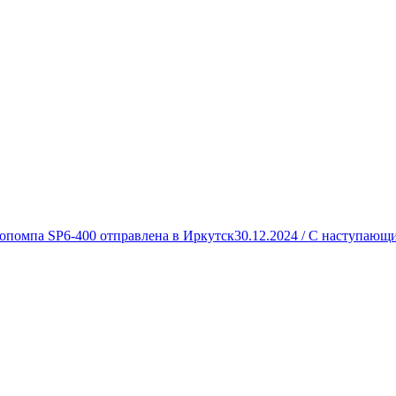
опомпа SP6-400 отправлена в Иркутск
30.12.2024 /
С наступающи