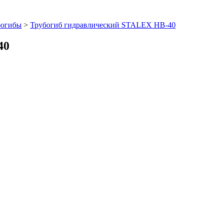
богибы
>
Трубогиб гидравлический STALEX HB-40
40