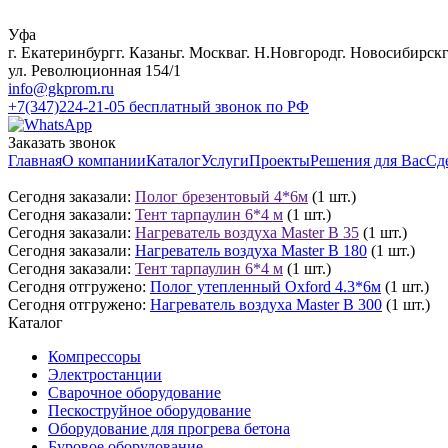
Уфа
г. Екатеринбург
г. Казань
г. Москва
г. Н.Новгород
г. Новосибирск
ул. Революционная 154/1
info@gkprom.ru
+7(347)224-21-05
бесплатный звонок по РФ
Заказать звонок
Главная
О компании
Каталог
Услуги
Проекты
Решения для Вас
Сд
Сегодня заказали:
Полог брезентовый 4*6м
(1 шт.)
Сегодня заказали:
Тент тарпаулин 6*4 м
(1 шт.)
Сегодня заказали:
Нагреватель воздуха Master B 35
(1 шт.)
Сегодня заказали:
Нагреватель воздуха Master B 180
(1 шт.)
Сегодня заказали:
Тент тарпаулин 6*4 м
(1 шт.)
Сегодня отгружено:
Полог утепленный Oxford 4.3*6м
(1 шт.)
Сегодня отгружено:
Нагреватель воздуха Master B 300
(1 шт.)
Каталог
Компрессоры
Электростанции
Сварочное оборудование
Пескоструйное оборудование
Оборудование для прогрева бетона
Буровое оборудование