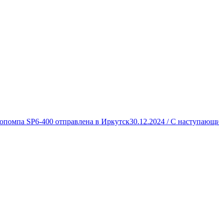
опомпа SP6-400 отправлена в Иркутск
30.12.2024 /
С наступающи