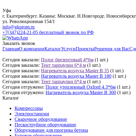
Уфа
г. Екатеринбург
г. Казань
г. Москва
г. Н.Новгород
г. Новосибирск
ул. Революционная 154/1
info@gkprom.ru
+7(347)224-21-05
бесплатный звонок по РФ
Заказать звонок
Главная
О компании
Каталог
Услуги
Проекты
Решения для Вас
Сд
Сегодня заказали:
Полог брезентовый 4*6м
(1 шт.)
Сегодня заказали:
Тент тарпаулин 6*4 м
(1 шт.)
Сегодня заказали:
Нагреватель воздуха Master B 35
(1 шт.)
Сегодня заказали:
Нагреватель воздуха Master B 180
(1 шт.)
Сегодня заказали:
Тент тарпаулин 6*4 м
(1 шт.)
Сегодня отгружено:
Полог утепленный Oxford 4.3*6м
(1 шт.)
Сегодня отгружено:
Нагреватель воздуха Master B 300
(1 шт.)
Каталог
Компрессоры
Электростанции
Сварочное оборудование
Пескоструйное оборудование
Оборудование для прогрева бетона
Буровое оборудование