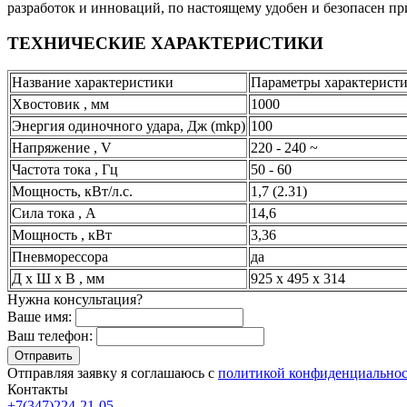
разработок и инноваций, по настоящему удобен и безопасен пр
ТЕХНИЧЕСКИЕ ХАРАКТЕРИСТИКИ
Название характеристики
Параметры характерист
Хвостовик , мм
1000
Энергия одиночного удара, Дж (mkp)
100
Напряжение , V
220 - 240 ~
Частота тока , Гц
50 - 60
Мощность, кВт/л.с.
1,7 (2.31)
Сила тока , А
14,6
Мощность , кВт
3,36
Пневморессора
да
Д x Ш x В , мм
925 x 495 x 314
Нужна консультация?
Ваше имя:
Ваш телефон:
Отправляя заявку я соглашаюсь с
политикой конфиденциально
Контакты
+7(347)224-21-05