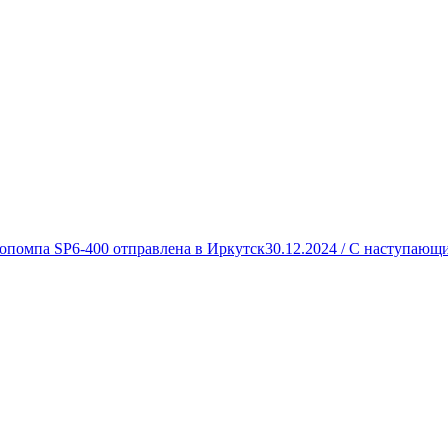
опомпа SP6-400 отправлена в Иркутск
30.12.2024 /
С наступающи