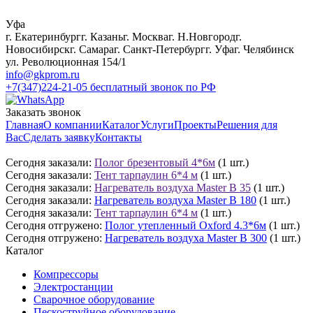
Уфа
г. Екатеринбург
г. Казань
г. Москва
г. Н.Новгород
г.
Новосибирск
г. Самара
г. Санкт-Петербург
г. Уфа
г. Челябинск
ул. Революционная 154/1
info@gkprom.ru
+7(347)224-21-05
бесплатный звонок по РФ
Заказать звонок
Главная
О компании
Каталог
Услуги
Проекты
Решения для
Вас
Сделать заявку
Контакты
Сегодня заказали:
Полог брезентовый 4*6м
(1 шт.)
Сегодня заказали:
Тент тарпаулин 6*4 м
(1 шт.)
Сегодня заказали:
Нагреватель воздуха Master B 35
(1 шт.)
Сегодня заказали:
Нагреватель воздуха Master B 180
(1 шт.)
Сегодня заказали:
Тент тарпаулин 6*4 м
(1 шт.)
Сегодня отгружено:
Полог утепленный Oxford 4.3*6м
(1 шт.)
Сегодня отгружено:
Нагреватель воздуха Master B 300
(1 шт.)
Каталог
Компрессоры
Электростанции
Сварочное оборудование
Пескоструйное оборудование