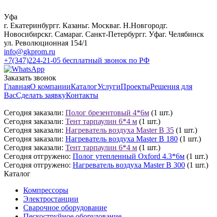
Уфа
г. Екатеринбург
г. Казань
г. Москва
г. Н.Новгород
г.
Новосибирск
г. Самара
г. Санкт-Петербург
г. Уфа
г. Челябинск
ул. Революционная 154/1
info@gkprom.ru
+7(347)224-21-05
бесплатный звонок по РФ
Заказать звонок
Главная
О компании
Каталог
Услуги
Проекты
Решения для
Вас
Сделать заявку
Контакты
Сегодня заказали:
Полог брезентовый 4*6м
(1 шт.)
Сегодня заказали:
Тент тарпаулин 6*4 м
(1 шт.)
Сегодня заказали:
Нагреватель воздуха Master B 35
(1 шт.)
Сегодня заказали:
Нагреватель воздуха Master B 180
(1 шт.)
Сегодня заказали:
Тент тарпаулин 6*4 м
(1 шт.)
Сегодня отгружено:
Полог утепленный Oxford 4.3*6м
(1 шт.)
Сегодня отгружено:
Нагреватель воздуха Master B 300
(1 шт.)
Каталог
Компрессоры
Электростанции
Сварочное оборудование
Пескоструйное оборудование