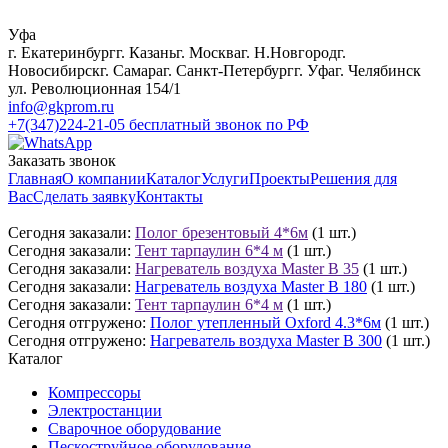
Уфа
г. Екатеринбург
г. Казань
г. Москва
г. Н.Новгород
г.
Новосибирск
г. Самара
г. Санкт-Петербург
г. Уфа
г. Челябинск
ул. Революционная 154/1
info@gkprom.ru
+7(347)224-21-05
бесплатный звонок по РФ
Заказать звонок
Главная
О компании
Каталог
Услуги
Проекты
Решения для
Вас
Сделать заявку
Контакты
Сегодня заказали:
Полог брезентовый 4*6м
(1 шт.)
Сегодня заказали:
Тент тарпаулин 6*4 м
(1 шт.)
Сегодня заказали:
Нагреватель воздуха Master B 35
(1 шт.)
Сегодня заказали:
Нагреватель воздуха Master B 180
(1 шт.)
Сегодня заказали:
Тент тарпаулин 6*4 м
(1 шт.)
Сегодня отгружено:
Полог утепленный Oxford 4.3*6м
(1 шт.)
Сегодня отгружено:
Нагреватель воздуха Master B 300
(1 шт.)
Каталог
Компрессоры
Электростанции
Сварочное оборудование
Пескоструйное оборудование