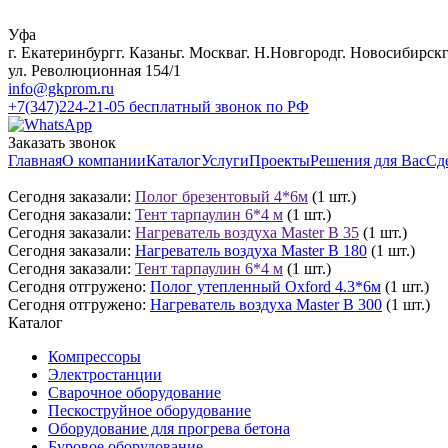
Уфа
г. Екатеринбург
г. Казань
г. Москва
г. Н.Новгород
г. Новосибирск
ул. Революционная 154/1
info@gkprom.ru
+7(347)224-21-05
бесплатный звонок по РФ
Заказать звонок
Главная
О компании
Каталог
Услуги
Проекты
Решения для Вас
Сд
Сегодня заказали:
Полог брезентовый 4*6м
(1 шт.)
Сегодня заказали:
Тент тарпаулин 6*4 м
(1 шт.)
Сегодня заказали:
Нагреватель воздуха Master B 35
(1 шт.)
Сегодня заказали:
Нагреватель воздуха Master B 180
(1 шт.)
Сегодня заказали:
Тент тарпаулин 6*4 м
(1 шт.)
Сегодня отгружено:
Полог утепленный Oxford 4.3*6м
(1 шт.)
Сегодня отгружено:
Нагреватель воздуха Master B 300
(1 шт.)
Каталог
Компрессоры
Электростанции
Сварочное оборудование
Пескоструйное оборудование
Оборудование для прогрева бетона
Буровое оборудование