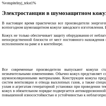
%vstupitelnyj_tekst1%
Электростанции в шумозащитном кожу
В настоящее время практически все производители энергог
всепогодном шумозащитном кожухе заводского изготовления. 
Кожух не только обеспечивает защиту оборудования от небла
непосредственной близости от мест постоянного нахождени
исполнением на раме и в контейнере.
Все современные производители выпускают кожухи ст
незначительными изменениями. Обычно кожух представляет с
шумоизоляционными материалами. Конструкция кожуха преду
систем вентиляции и отвода выхлопных газов, а также спец
узлам и агрегатам генераторной установки при проведении т
кожух в обязательном порядке подвергается антикоррозионной
повышенной износостойкостью и устойчивостью к неблагопр