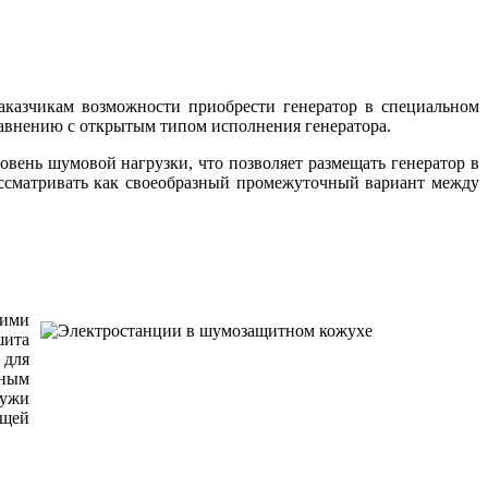
аказчикам возможности приобрести генератор в специальном
равнению с открытым типом исполнения генератора.
вень шумовой нагрузки, что позволяет размещать генератор в
ссматривать как своеобразный промежуточный вариант между
шими
шита
 для
вным
ружи
ющей