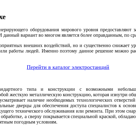
хе
енерирующего оборудования мирового уровня предоставляют з
И данный вариант во многом является более оправданным, по с
гоприятных внешних воздействий, но и существенно снижает уро
я или работы людей. Именно поэтому данное решение можно ра
Перейти в каталог электростанций
андартного типа и конструкции с возможными неболь
обой жесткую металлическую конструкцию, которая изнутри об
сматривает наличие необходимых технологических отверстий
иальные дверцы для обеспечения доступа специалистов к осно
екущего технического обслуживания или ремонта. При этом сна
 обработке, а сверху покрывается специальной краской, облада
иятным погодным условиям.