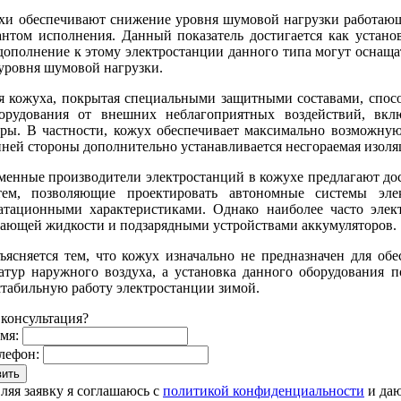
хи обеспечивают снижение уровня шумовой нагрузки работаю
нтом исполнения. Данный показатель достигается как устано
дополнение к этому электростанции данного типа могут оснаща
уровня шумовой нагрузки.
ия кожуха, покрытая специальными защитными составами, спос
орудования от внешних неблагоприятных воздействий, вкл
ы. В частности, кожух обеспечивает максимально возможную
ренней стороны дополнительно устанавливается несгораемая изол
енные производители электростанций в кожухе предлагают дос
тем, позволяющие проектировать автономные системы эл
атационными характеристиками. Однако наиболее часто элек
ающей жидкости и подзарядными устройствами аккумуляторов.
ъясняется тем, что кожух изначально не предназначен для об
атур наружного воздуха, а установка данного оборудования п
стабильную работу электростанции зимой.
консультация?
мя:
лефон:
ляя заявку я соглашаюсь с
политикой конфиденциальности
и даю