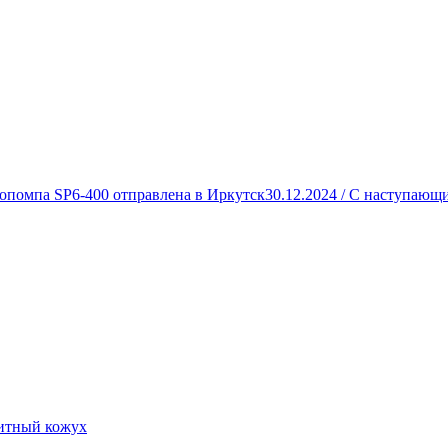
опомпа SP6-400 отправлена в Иркутск
30.12.2024 /
С наступающи
итный кожух