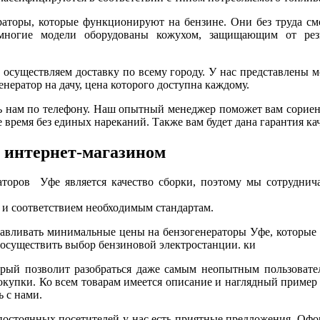
аторы, которые функционируют на бензине. Они без труда см
ногие модели оборудованы кожухом, защищающим от резк
осуществляем доставку по всему городу. У нас представлены 
нератор на дачу, цена которого доступна каждому.
ь нам по телефону. Наш опытный менеджер поможет вам сориент
 время без единых нареканий. Также вам будет дана гарантия кач
 интернет-магазином
торов Уфе является качество сборки, поэтому мы сотруднича
м и соответствием необходимым стандартам.
навливать минимальные
цены
на бензогенераторы Уфе, которые
 осуществить выбор бензиновой электростанции. ки
рый позволит разобраться даже самым неопытным пользовател
окупки. Ко всем товарам имеется описание и наглядный пример т
 с нами.
 постоянных посетителей у нас есть приятные предложения. Офор