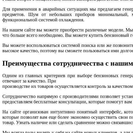
Для применения в аварийных ситуациях мы предлагаем генер
предметов. Шум от небольших приборов минимальный, м
функциональной системой охлаждения.
На нашем сайте вы можете приобрести различные модели. Мы 
что больше всего необходимо. Вы можете купить бензиновый ге
Вы можете воспользоваться системой поиска или же позвонит
высокое качество, поэтому вы сможете пользоваться ими долгое
Преимущества сотрудничества с нашим
Одним из главных критериев при выборе
бензиновых
генера
отвечают за качество. При
производстве их товаров осуществляется контроль за качество
Сотрудничество напрямую с производителями позволяет
уста
предоставляем бесплатные консультации, которые помогут вам
На сайте организован интуитивно понятный интерфейс, кото
которые позволят вам еще более экономно осуществить свои п
товар. У
знать н
аличие или сделать сравнение можно связавшись
Мы всегда рады видеть у себя на сайте новых клиентов, а для