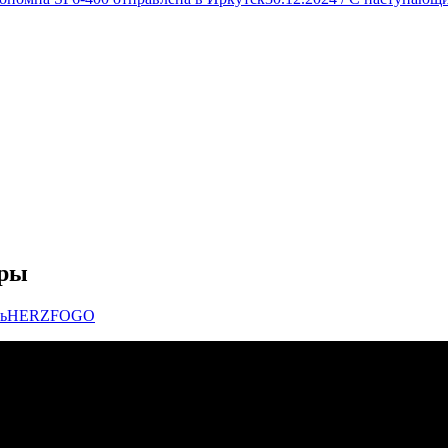
оры
ь
HERZ
FOGO