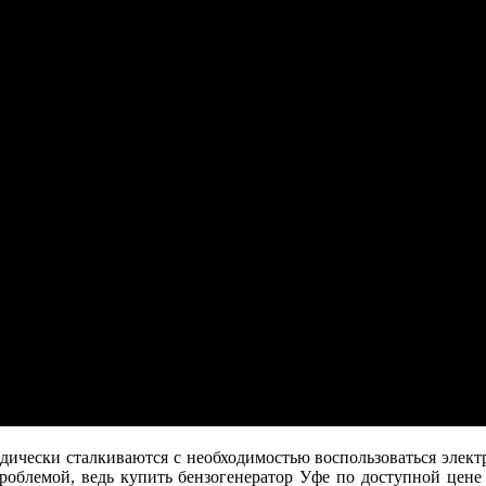
ически сталкиваются с необходимостью воспользоваться электри
проблемой, ведь
купить бензогенератор
Уфе
по доступной цене о