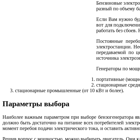
Бензиновые электро
разный по объему б
Если Вам нужно буд
вот для подключени
работать без сбоев.
Постоянные перебо
электростанции. Не
передаваемой по ц
источника электроэ
Генераторы по мощн
портативные (мощнос
стационарные средне
стационарные промышленные (от 10 кВт и более).
Параметры выбора
Наиболее важным параметром при выборе бензогенератора явл
должно быть достаточно на питание всех потребителей элект
момент перебоя подачи электрического тока, и оставить актив
Решив вопрос с мощностью, можно выбирать двигатель. Они кл