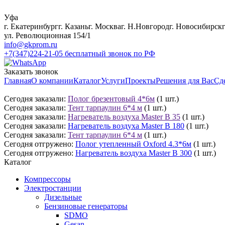
Уфа
г. Екатеринбург
г. Казань
г. Москва
г. Н.Новгород
г. Новосибирск
ул. Революционная 154/1
info@gkprom.ru
+7(347)224-21-05
бесплатный звонок по РФ
Заказать звонок
Главная
О компании
Каталог
Услуги
Проекты
Решения для Вас
Сд
Сегодня заказали:
Полог брезентовый 4*6м
(1 шт.)
Сегодня заказали:
Тент тарпаулин 6*4 м
(1 шт.)
Сегодня заказали:
Нагреватель воздуха Master B 35
(1 шт.)
Сегодня заказали:
Нагреватель воздуха Master B 180
(1 шт.)
Сегодня заказали:
Тент тарпаулин 6*4 м
(1 шт.)
Сегодня отгружено:
Полог утепленный Oxford 4.3*6м
(1 шт.)
Сегодня отгружено:
Нагреватель воздуха Master B 300
(1 шт.)
Каталог
Компрессоры
Электростанции
Дизельные
Бензиновые генераторы
SDMO
Gesan