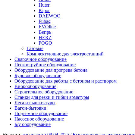
Huter
Kipor
DAEWOO
Fubag
EVOline
Вепрь
HERZ
FOGO
Газовые
Комплектующие для электростанций
Сварочное оборудование
Пескоструйное оборудование
Оборудование для прогрева бетона
Буровое оборудование
Оборудование для работы с бетоном и раствором
Виброоборудование
Строительное оборудование
Станки для резки и гибки арматуры
Леса и вышки-туры
Вагон-бытовки
Подъемное оборудование
Насосное оборудование
Б/у оборудование
Новости
все новости
09.04.2025 /
Высокопроизводительная мот