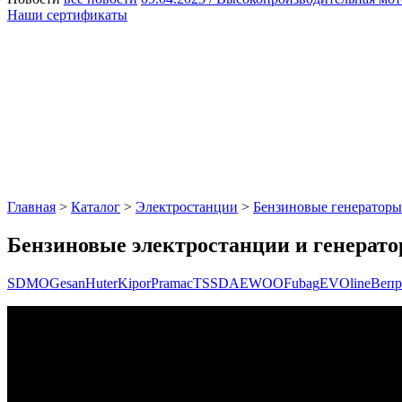
Наши сертификаты
Главная
>
Каталог
>
Электростанции
>
Бензиновые генераторы
Бензиновые электростанции и генерат
SDMO
Gesan
Huter
Kipor
Pramac
TSS
DAEWOO
Fubag
EVOline
Вепр