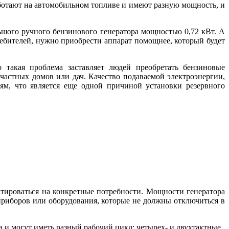
ботают на автомобильном топливе и имеют разную мощность, и
ьшого ручного бензинового генератора мощностью 0,72 кВт. А
бителей, нужно приобрести аппарат помощнее, который будет
такая проблема заставляет людей преобретать бензиновые
 частных домов или дач. Качество подаваемой электроэнергии,
ям, что является еще одной причиной установки резервного
нтироваться на конкретные потребности. Мощности генератора
приборов или оборудования, которые не должны отключиться в
и могут иметь разный рабочий цикл: четырех- и двухтактные.