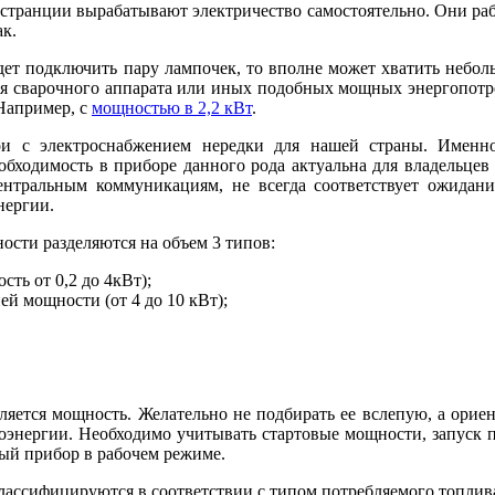
странции вырабатывают электричество самостоятельно. Они ра
ак.
ет подключить пару лампочек, то вполне может хватить небол
я сварочного аппарата или иных подобных мощных энергопотре
 Например, с
мощностью в 2,2 кВт
.
и с электроснабжением нередки для нашей страны. Именно 
обходимость в приборе данного рода актуальна для владельцев
ентральным коммуникациям, не всегда соответствует ожидани
нергии.
ости разделяются на объем 3 типов:
ть от 0,2 до 4кВт);
й мощности (от 4 до 10 кВт);
яется мощность. Желательно не подбирать ее вслепую, а орие
роэнергии. Необходимо учитывать стартовые мощности, запуск 
ный прибор в рабочем режиме.
ассифицируются в соответствии с типом потребляемого топлива 