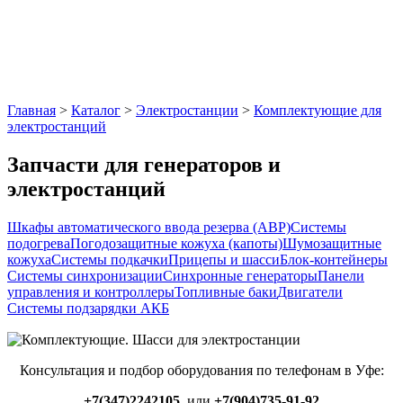
Главная
>
Каталог
>
Электростанции
>
Комплектующие для
электростанций
Запчасти для генераторов и
электростанций
Шкафы автоматического ввода резерва (АВР)
Системы
подогрева
Погодозащитные кожуха (капоты)
Шумозащитные
кожуха
Системы подкачки
Прицепы и шасси
Блок-контейнеры
Системы синхронизации
Синхронные генераторы
Панели
управления и контроллеры
Топливные баки
Двигатели
Системы подзарядки АКБ
Консультация и подбор оборудования по телефонам в Уфе:
+7(347)2242105
или
+7(904)735-91-92