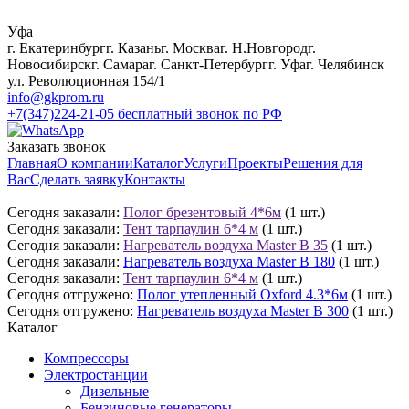
Уфа
г. Екатеринбург
г. Казань
г. Москва
г. Н.Новгород
г.
Новосибирск
г. Самара
г. Санкт-Петербург
г. Уфа
г. Челябинск
ул. Революционная 154/1
info@gkprom.ru
+7(347)224-21-05
бесплатный звонок по РФ
Заказать звонок
Главная
О компании
Каталог
Услуги
Проекты
Решения для
Вас
Сделать заявку
Контакты
Сегодня заказали:
Полог брезентовый 4*6м
(1 шт.)
Сегодня заказали:
Тент тарпаулин 6*4 м
(1 шт.)
Сегодня заказали:
Нагреватель воздуха Master B 35
(1 шт.)
Сегодня заказали:
Нагреватель воздуха Master B 180
(1 шт.)
Сегодня заказали:
Тент тарпаулин 6*4 м
(1 шт.)
Сегодня отгружено:
Полог утепленный Oxford 4.3*6м
(1 шт.)
Сегодня отгружено:
Нагреватель воздуха Master B 300
(1 шт.)
Каталог
Компрессоры
Электростанции
Дизельные
Бензиновые генераторы