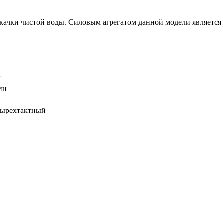
екачки чистой воды. Силовым агрегатом данной модели является 
ы
ин
тырехтактный