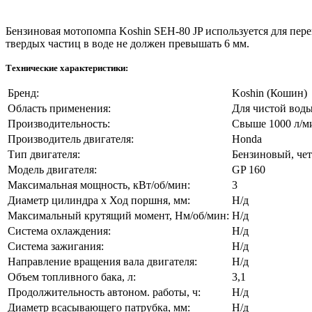
Бензиновая мотопомпа Koshin SEH-80 JP используется для пер
твердых частиц в воде не должен превышать 6 мм.
Технические характеристики:
Бренд:
Koshin (Кошин)
Область применения:
Для чистой вод
Производительность:
Свыше 1000 л/м
Производитель двигателя:
Honda
Тип двигателя:
Бензиновый, че
Модель двигателя:
GP 160
Максимальная мощность, кВт/об/мин:
3
Диаметр цилиндра х Ход поршня, мм:
Н/д
Максимальный крутящий момент, Нм/об/мин:
Н/д
Система охлаждения:
Н/д
Система зажигания:
Н/д
Направление вращения вала двигателя:
Н/д
Объем топливного бака, л:
3,1
Продолжительность автоном. работы, ч:
Н/д
Диаметр всасывающего патрубка, мм:
Н/д