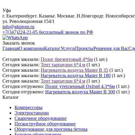
Уфа
г. Екатеринбург
г. Казань
г. Москва
г. Н.Новгород
г. Новосибирск
ул. Революционная 154/1
info@gkprom.ru
+7(347)224-21-05
бесплатный звонок по РФ
Заказать звонок
Главная
О компании
Каталог
Услуги
Проекты
Решения для Вас
Сд
Сегодня заказали:
Полог брезентовый 4*6м
(1 шт.)
Сегодня заказали:
Тент тарпаулин 6*4 м
(1 шт.)
Сегодня заказали:
Нагреватель воздуха Master B 35
(1 шт.)
Сегодня заказали:
Нагреватель воздуха Master B 180
(1 шт.)
Сегодня заказали:
Тент тарпаулин 6*4 м
(1 шт.)
Сегодня отгружено:
Полог утепленный Oxford 4.3*6м
(1 шт.)
Сегодня отгружено:
Нагреватель воздуха Master B 300
(1 шт.)
Каталог
Компрессоры
Электростанции
Сварочное оборудование
Пескоструйное оборудование
Оборудование для прогрева бетона
Буровое оборудование