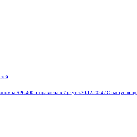
стей
опомпа SP6-400 отправлена в Иркутск
30.12.2024 /
С наступающи