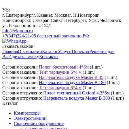
Уфа
г. Екатеринбург
г. Казань
г. Москва
г. Н.Новгород
г.
Новосибирск
г. Самара
г. Санкт-Петербург
г. Уфа
г. Челябинск
ул. Революционная 154/1
info@gkprom.ru
+7(347)224-21-05
бесплатный звонок по РФ
Заказать звонок
Главная
О компании
Каталог
Услуги
Проекты
Решения для
Вас
Сделать заявку
Контакты
Сегодня заказали:
Полог брезентовый 4*6м
(1 шт.)
Сегодня заказали:
Тент тарпаулин 6*4 м
(1 шт.)
Сегодня заказали:
Нагреватель воздуха Master B 35
(1 шт.)
Сегодня заказали:
Нагреватель воздуха Master B 180
(1 шт.)
Сегодня заказали:
Тент тарпаулин 6*4 м
(1 шт.)
Сегодня отгружено:
Полог утепленный Oxford 4.3*6м
(1 шт.)
Сегодня отгружено:
Нагреватель воздуха Master B 300
(1 шт.)
Каталог
Компрессоры
Электростанции
Сварочное оборудование
Сварочные аппараты