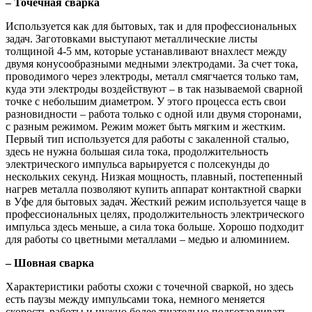
– Точечная сварка
Используется как для бытовых, так и для профессиональных
задач. Заготовками выступают металлические листы
толщиной 4-5 мм, которые устанавливают внахлест между
двумя конусообразными медными электродами. За счет тока,
проводимого через электроды, металл смягчается только там,
куда эти электроды воздействуют – в так называемой сварной
точке с небольшим диаметром. У этого процесса есть свои
разновидности – работа только с одной или двумя сторонами,
с разным режимом. Режим может быть мягким и жестким.
Первый тип используется для работы с закаленной сталью,
здесь не нужна большая сила тока, продолжительность
электрического импульса варьируется с полсекунды до
нескольких секунд. Низкая мощность, плавный, постепенный
нагрев металла позволяют купить аппарат контактной сварки
в Уфе для бытовых задач. Жесткий режим используется чаще в
профессиональных целях, продолжительность электрического
импульса здесь меньше, а сила тока больше. Хорошо подходит
для работы со цветными металлами – медью и алюминием.
– Шовная сварка
Характеристики работы схожи с точечной сваркой, но здесь
есть паузы между импульсами тока, немного меняется
скорость работы и нужно более тщательно подготавливать