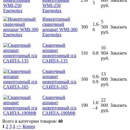
инверторный
250
600
Заказать
5
WMI-250
руб.
Energolux
Инверторный
5
сварочный
1.6-
300
500
Заказать
аппарат WMI-300
6
руб.
Energolux
Сварочный
10
аппарат
110
0.8
904
Заказать
инверторный п/а
руб.
САИПА-135
Сварочный
13
аппарат
0.6-
160
000
Заказать
инверторный п/а
0.9
руб.
САИПА-165
Сварочный
22
аппарат
1.6
190
000
Заказать
инверторный п/а
- 4
руб.
САИПА-190МФ
Всего в категории товаров:
40
1
2
3
4
>>
Конец