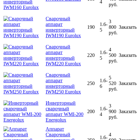
4
руб.
Сварочный
3
аппарат
1.6-
190
800
Заказать
инверторный
5
руб.
IWM190 Eurolux
Сварочный
4
аппарат
1.6-
220
500
Заказать
инверторный
5
руб.
IWM220 Eurolux
Сварочный
5
аппарат
1.6-
250
520
Заказать
инверторный
6
руб.
IWM250 Eurolux
Инверторный
3
сварочный
1.6-
200
900
Заказать
аппарат WMI-200
4
руб.
Energolux
Аппарат
Сварочный
4
1.6-