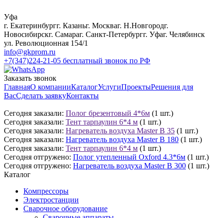
Уфа
г. Екатеринбург
г. Казань
г. Москва
г. Н.Новгород
г.
Новосибирск
г. Самара
г. Санкт-Петербург
г. Уфа
г. Челябинск
ул. Революционная 154/1
info@gkprom.ru
+7(347)224-21-05
бесплатный звонок по РФ
Заказать звонок
Главная
О компании
Каталог
Услуги
Проекты
Решения для
Вас
Сделать заявку
Контакты
Сегодня заказали:
Полог брезентовый 4*6м
(1 шт.)
Сегодня заказали:
Тент тарпаулин 6*4 м
(1 шт.)
Сегодня заказали:
Нагреватель воздуха Master B 35
(1 шт.)
Сегодня заказали:
Нагреватель воздуха Master B 180
(1 шт.)
Сегодня заказали:
Тент тарпаулин 6*4 м
(1 шт.)
Сегодня отгружено:
Полог утепленный Oxford 4.3*6м
(1 шт.)
Сегодня отгружено:
Нагреватель воздуха Master B 300
(1 шт.)
Каталог
Компрессоры
Электростанции
Сварочное оборудование
Сварочные аппараты