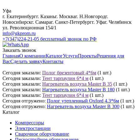
Уфа
г. Екатеринбург
г. Казань
г. Москва
г. Н.Новгород
г.
Новосибирск
г. Самара
г. Санкт-Петербург
г. Уфа
г. Челябинск
ул. Революционная 154/1
info@gkprom.ru
+7(347)224-21-05
бесплатный звонок по РФ
Заказать звонок
Главная
О компании
Каталог
Услуги
Проекты
Решения для
Вас
Сделать заявку
Контакты
Сегодня заказали:
Полог брезентовый 4*6м
(1 шт.)
Сегодня заказали:
Тент тарпаулин 6*4 м
(1 шт.)
Сегодня заказали:
Нагреватель воздуха Master B 35
(1 шт.)
Сегодня заказали:
Нагреватель воздуха Master B 180
(1 шт.)
Сегодня заказали:
Тент тарпаулин 6*4 м
(1 шт.)
Сегодня отгружено:
Полог утепленный Oxford 4.3*6м
(1 шт.)
Сегодня отгружено:
Нагреватель воздуха Master B 300
(1 шт.)
Каталог
Компрессоры
Электростанции
Сварочное оборудование
Пескоструйное оборудование