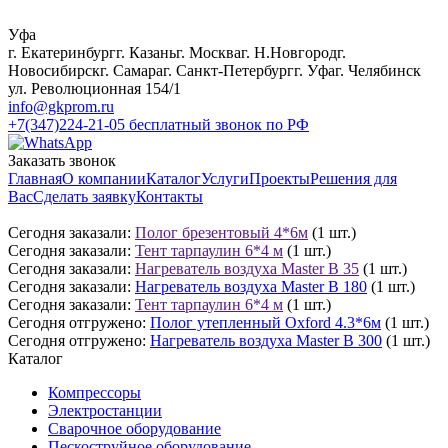
Уфа
г. Екатеринбург
г. Казань
г. Москва
г. Н.Новгород
г.
Новосибирск
г. Самара
г. Санкт-Петербург
г. Уфа
г. Челябинск
ул. Революционная 154/1
info@gkprom.ru
+7(347)224-21-05
бесплатный звонок по РФ
Заказать звонок
Главная
О компании
Каталог
Услуги
Проекты
Решения для
Вас
Сделать заявку
Контакты
Сегодня заказали:
Полог брезентовый 4*6м
(1 шт.)
Сегодня заказали:
Тент тарпаулин 6*4 м
(1 шт.)
Сегодня заказали:
Нагреватель воздуха Master B 35
(1 шт.)
Сегодня заказали:
Нагреватель воздуха Master B 180
(1 шт.)
Сегодня заказали:
Тент тарпаулин 6*4 м
(1 шт.)
Сегодня отгружено:
Полог утепленный Oxford 4.3*6м
(1 шт.)
Сегодня отгружено:
Нагреватель воздуха Master B 300
(1 шт.)
Каталог
Компрессоры
Электростанции
Сварочное оборудование
Пескоструйное оборудование