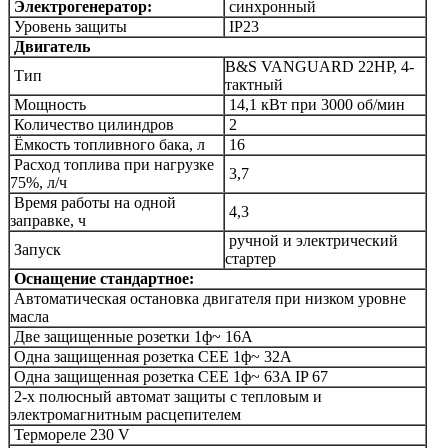
Электрогенератор:
синхронный
Уровень защиты
IP23
Двигатель
B&S VANGUARD 22HP, 4-
Тип
тактный
Мощность
14,1
кВт при 3000 об/мин
Количество цилиндров
2
Ёмкость топливного бака, л
16
Расход топлива при нагрузке
3,7
75%, л/ч
Время
работы на одной
4,3
заправке, ч
ручной и электрический
Запуск
стартер
Оснащение стандартное:
Автоматическая остановка двигателя при низком уровне
масла
Две з
ащищенные розетки
1ф~ 16A
Одна з
ащищенная розетка CEE 1
ф~ 32A
Одна з
ащищенная розетка CEE 1
ф~ 63A IP 67
2-х полюсный автомат защиты с тепловым и
электромагнитным расцепителем
Термореле 230 V