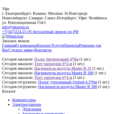
Уфа
г. Екатеринбург
г. Казань
г. Москва
г. Н.Новгород
г.
Новосибирск
г. Самара
г. Санкт-Петербург
г. Уфа
г. Челябинск
ул. Революционная 154/1
info@gkprom.ru
+7(347)224-21-05
бесплатный звонок по РФ
Заказать звонок
Главная
О компании
Каталог
Услуги
Проекты
Решения для
Вас
Сделать заявку
Контакты
Сегодня заказали:
Полог брезентовый 4*6м
(1 шт.)
Сегодня заказали:
Тент тарпаулин 6*4 м
(1 шт.)
Сегодня заказали:
Нагреватель воздуха Master B 35
(1 шт.)
Сегодня заказали:
Нагреватель воздуха Master B 180
(1 шт.)
Сегодня заказали:
Тент тарпаулин 6*4 м
(1 шт.)
Сегодня отгружено:
Полог утепленный Oxford 4.3*6м
(1 шт.)
Сегодня отгружено:
Нагреватель воздуха Master B 300
(1 шт.)
Каталог
Компрессоры
Электростанции
Дизельные
Бензиновые генераторы