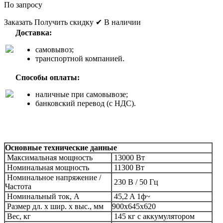
По запросу
Заказать
Получить скидку
✔ В наличии
Доставка:
самовывоз;
транспортной компанией.
Способы оплаты:
наличные при самовывозе;
банковский перевод (с НДС).
Основные технические данные
Максимальная мощность
130
00 Вт
Номинальная мощность
1130
0 Вт
Номинальное напряжение /
230 В / 50 Гц
Частота
Номинальный ток, А
45,2 A 1ф~
Размер дл. x шир. x выс., мм
900x645x620
Вес, кг
145 кг с аккумулятором