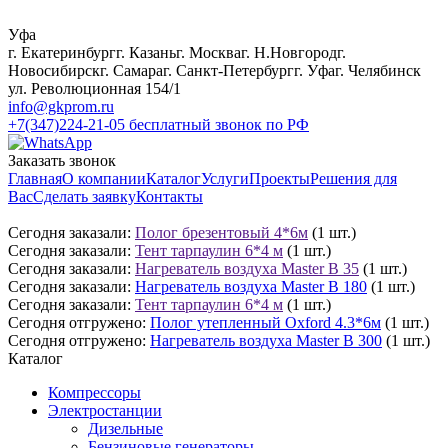
Уфа
г. Екатеринбург
г. Казань
г. Москва
г. Н.Новгород
г.
Новосибирск
г. Самара
г. Санкт-Петербург
г. Уфа
г. Челябинск
ул. Революционная 154/1
info@gkprom.ru
+7(347)224-21-05
бесплатный звонок по РФ
Заказать звонок
Главная
О компании
Каталог
Услуги
Проекты
Решения для
Вас
Сделать заявку
Контакты
Сегодня заказали:
Полог брезентовый 4*6м
(1 шт.)
Сегодня заказали:
Тент тарпаулин 6*4 м
(1 шт.)
Сегодня заказали:
Нагреватель воздуха Master B 35
(1 шт.)
Сегодня заказали:
Нагреватель воздуха Master B 180
(1 шт.)
Сегодня заказали:
Тент тарпаулин 6*4 м
(1 шт.)
Сегодня отгружено:
Полог утепленный Oxford 4.3*6м
(1 шт.)
Сегодня отгружено:
Нагреватель воздуха Master B 300
(1 шт.)
Каталог
Компрессоры
Электростанции
Дизельные
Бензиновые генераторы