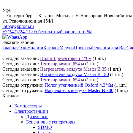
Уфа
г. Екатеринбург
г. Казань
г. Москва
г. Н.Новгород
г. Новосибирск
ул. Революционная 154/1
info@gkprom.ru
+7(347)224-21-05
бесплатный звонок по РФ
Заказать звонок
Главная
О компании
Каталог
Услуги
Проекты
Решения для Вас
Сд
Сегодня заказали:
Полог брезентовый 4*6м
(1 шт.)
Сегодня заказали:
Тент тарпаулин 6*4 м
(1 шт.)
Сегодня заказали:
Нагреватель воздуха Master B 35
(1 шт.)
Сегодня заказали:
Нагреватель воздуха Master B 180
(1 шт.)
Сегодня заказали:
Тент тарпаулин 6*4 м
(1 шт.)
Сегодня отгружено:
Полог утепленный Oxford 4.3*6м
(1 шт.)
Сегодня отгружено:
Нагреватель воздуха Master B 300
(1 шт.)
Каталог
Компрессоры
Электростанции
Дизельные
Бензиновые генераторы
SDMO
Gesan