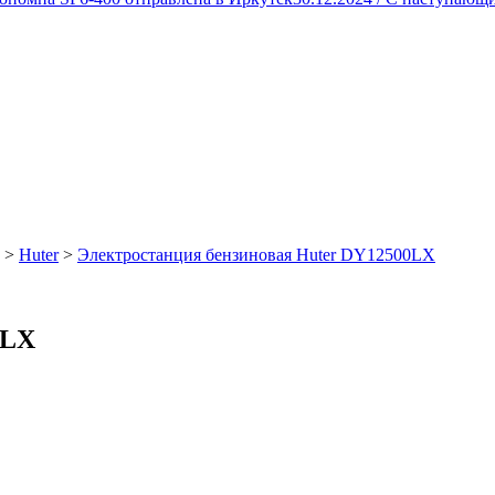
>
Huter
>
Электростанция бензиновая Huter DY12500LХ
0LХ