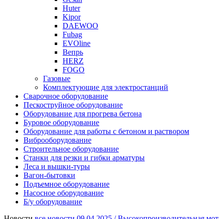
Huter
Kipor
DAEWOO
Fubag
EVOline
Вепрь
HERZ
FOGO
Газовые
Комплектующие для электростанций
Сварочное оборудование
Пескоструйное оборудование
Оборудование для прогрева бетона
Буровое оборудование
Оборудование для работы с бетоном и раствором
Виброоборудование
Строительное оборудование
Станки для резки и гибки арматуры
Леса и вышки-туры
Вагон-бытовки
Подъемное оборудование
Насосное оборудование
Б/у оборудование
Новости
все новости
09.04.2025 /
Высокопроизводительная мот