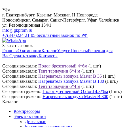
Уфа
г. Екатеринбург
г. Казань
г. Москва
г. Н.Новгород
г.
Новосибирск
г. Самара
г. Санкт-Петербург
г. Уфа
г. Челябинск
ул. Революционная 154/1
info@gkprom.ru
+7(347)224-21-05
бесплатный звонок по РФ
Заказать звонок
Главная
О компании
Каталог
Услуги
Проекты
Решения для
Вас
Сделать заявку
Контакты
Сегодня заказали:
Полог брезентовый 4*6м
(1 шт.)
Сегодня заказали:
Тент тарпаулин 6*4 м
(1 шт.)
Сегодня заказали:
Нагреватель воздуха Master B 35
(1 шт.)
Сегодня заказали:
Нагреватель воздуха Master B 180
(1 шт.)
Сегодня заказали:
Тент тарпаулин 6*4 м
(1 шт.)
Сегодня отгружено:
Полог утепленный Oxford 4.3*6м
(1 шт.)
Сегодня отгружено:
Нагреватель воздуха Master B 300
(1 шт.)
Каталог
Компрессоры
Электростанции
Дизельные
Бензиновые генераторы