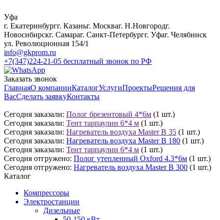
Уфа
г. Екатеринбург
г. Казань
г. Москва
г. Н.Новгород
г.
Новосибирск
г. Самара
г. Санкт-Петербург
г. Уфа
г. Челябинск
ул. Революционная 154/1
info@gkprom.ru
+7(347)224-21-05
бесплатный звонок по РФ
Заказать звонок
Главная
О компании
Каталог
Услуги
Проекты
Решения для
Вас
Сделать заявку
Контакты
Сегодня заказали:
Полог брезентовый 4*6м
(1 шт.)
Сегодня заказали:
Тент тарпаулин 6*4 м
(1 шт.)
Сегодня заказали:
Нагреватель воздуха Master B 35
(1 шт.)
Сегодня заказали:
Нагреватель воздуха Master B 180
(1 шт.)
Сегодня заказали:
Тент тарпаулин 6*4 м
(1 шт.)
Сегодня отгружено:
Полог утепленный Oxford 4.3*6м
(1 шт.)
Сегодня отгружено:
Нагреватель воздуха Master B 300
(1 шт.)
Каталог
Компрессоры
Электростанции
Дизельные
50-150 кВт