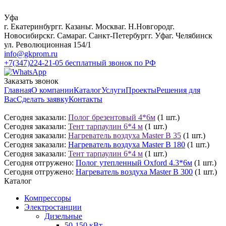
Уфа
г. Екатеринбург
г. Казань
г. Москва
г. Н.Новгород
г.
Новосибирск
г. Самара
г. Санкт-Петербург
г. Уфа
г. Челябинск
ул. Революционная 154/1
info@gkprom.ru
+7(347)224-21-05
бесплатный звонок по РФ
Заказать звонок
Главная
О компании
Каталог
Услуги
Проекты
Решения для
Вас
Сделать заявку
Контакты
Сегодня заказали:
Полог брезентовый 4*6м
(1 шт.)
Сегодня заказали:
Тент тарпаулин 6*4 м
(1 шт.)
Сегодня заказали:
Нагреватель воздуха Master B 35
(1 шт.)
Сегодня заказали:
Нагреватель воздуха Master B 180
(1 шт.)
Сегодня заказали:
Тент тарпаулин 6*4 м
(1 шт.)
Сегодня отгружено:
Полог утепленный Oxford 4.3*6м
(1 шт.)
Сегодня отгружено:
Нагреватель воздуха Master B 300
(1 шт.)
Каталог
Компрессоры
Электростанции
Дизельные
50-150 кВт