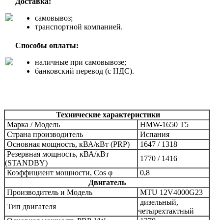
Доставка:
самовывоз;
транспортной компанией.
Способы оплаты:
наличные при самовывозе;
банковский перевод (с НДС).
Технические характеристики
Марка /
Модель
HМW-1650 T5
Страна производитель
Испания
Основная мощность, кВА/кВт (PRP)
1647 / 1318
Резервная мощность, кВА/кВт
1770 / 1416
(STANDBY)
Коэффициент мощности, Сos φ
0,8
Двигатель
Производитель и
Модель
MTU
12V4000G23
дизельный,
Тип двигателя
четырехтактный