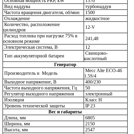
Основная мощность PRP, kW
1370
Вид наддува
турбонаддув
Частота вращения двигателя, об/мин
1500
Охлаждение
жидкостное
Количество, расположение
12-V
цилиндров
Расход топлива при нагрузке 75% в
241,48
основном режиме
Электрическая система, В
12
Свинцово-
Тип аккумуляторной батареи
кислотный
Генератор
Mecc Alte
ECO-46
Производитель и
Модель
1.5S/4
Выходное напряжение, В
400/230
Частота выходного напряжения, Гц
50
Регулятор выходного напряжения
электронный
Изоляция
Класс Н
Уровень технической защиты
IP 23
Вес и габариты
Длина, мм
6805
Ширина, мм
2150
Высота, мм
2547