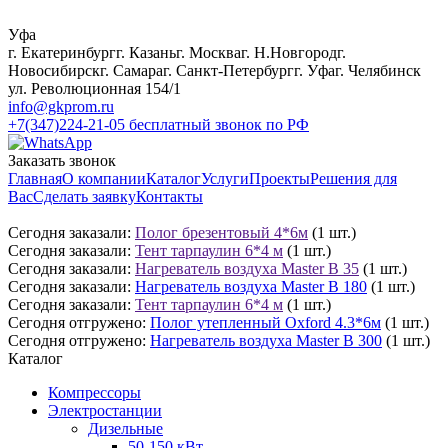
Уфа
г. Екатеринбург
г. Казань
г. Москва
г. Н.Новгород
г.
Новосибирск
г. Самара
г. Санкт-Петербург
г. Уфа
г. Челябинск
ул. Революционная 154/1
info@gkprom.ru
+7(347)224-21-05
бесплатный звонок по РФ
Заказать звонок
Главная
О компании
Каталог
Услуги
Проекты
Решения для
Вас
Сделать заявку
Контакты
Сегодня заказали:
Полог брезентовый 4*6м
(1 шт.)
Сегодня заказали:
Тент тарпаулин 6*4 м
(1 шт.)
Сегодня заказали:
Нагреватель воздуха Master B 35
(1 шт.)
Сегодня заказали:
Нагреватель воздуха Master B 180
(1 шт.)
Сегодня заказали:
Тент тарпаулин 6*4 м
(1 шт.)
Сегодня отгружено:
Полог утепленный Oxford 4.3*6м
(1 шт.)
Сегодня отгружено:
Нагреватель воздуха Master B 300
(1 шт.)
Каталог
Компрессоры
Электростанции
Дизельные
50-150 кВт