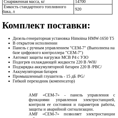
Снаряженная масса, кг
14700
Емкость стандартного топливного
920
бака, л
Комплект поставки:
Дизель-генераторная установка Himoinsa HМW-1650 T5
В открытом исполнении
Панель с ручным управлением "СЕМ-7" (Выполнена на
базе цифрового контроллера "СЕМ-7")
Автомат защиты нагрузки MCB P4 с УЗО
Подогрев охлаждающей жидкости 220 В /WH/
Подзарядка аккумуляторной батареи 220 В /PBC/
Аккумуляторная батарея
Промышленный глушитель - 15 дБ /PG/
Гибкий переходник (компенсатор)
AMF «СЕМ-7» - панель управления с
функциями управления электростанцией,
контроля ее состояния и параметров работы,
защиты и аварийной сигнализации.
AMF «СЕМ-7» позволяет электростанции