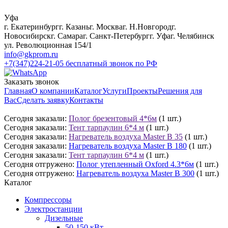
Уфа
г. Екатеринбург
г. Казань
г. Москва
г. Н.Новгород
г.
Новосибирск
г. Самара
г. Санкт-Петербург
г. Уфа
г. Челябинск
ул. Революционная 154/1
info@gkprom.ru
+7(347)224-21-05
бесплатный звонок по РФ
Заказать звонок
Главная
О компании
Каталог
Услуги
Проекты
Решения для
Вас
Сделать заявку
Контакты
Сегодня заказали:
Полог брезентовый 4*6м
(1 шт.)
Сегодня заказали:
Тент тарпаулин 6*4 м
(1 шт.)
Сегодня заказали:
Нагреватель воздуха Master B 35
(1 шт.)
Сегодня заказали:
Нагреватель воздуха Master B 180
(1 шт.)
Сегодня заказали:
Тент тарпаулин 6*4 м
(1 шт.)
Сегодня отгружено:
Полог утепленный Oxford 4.3*6м
(1 шт.)
Сегодня отгружено:
Нагреватель воздуха Master B 300
(1 шт.)
Каталог
Компрессоры
Электростанции
Дизельные
50-150 кВт