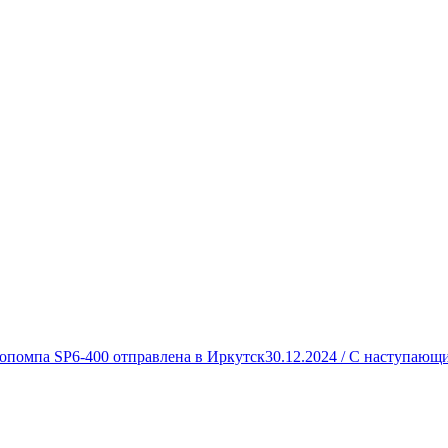
опомпа SP6-400 отправлена в Иркутск
30.12.2024 /
С наступающи