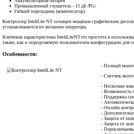
Аккумуляторная батарея
Промышленный глушитель - 15 дБ /PG/
Гибкий переходник (компенсатор)
Контроллер InteliLite NT оснащен мощным графическим диспл
устанавливаются по желанию оператора.
Ключевая характеристика InteliLiteNTэто простота в использ
также, как и определяемую пользователем конфигурацию для 
Особенности:
- Полный монит
- Счетчик мото
- Несколько яз
- Возможность 
- Поддержка сис
- Автоматическ
- Онлайн контр
- Дополнительн
- Защита от хи
- Защита от заз
- Переключаем