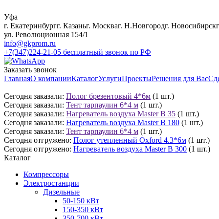
Уфа
г. Екатеринбург
г. Казань
г. Москва
г. Н.Новгород
г. Новосибирск
ул. Революционная 154/1
info@gkprom.ru
+7(347)224-21-05
бесплатный звонок по РФ
Заказать звонок
Главная
О компании
Каталог
Услуги
Проекты
Решения для Вас
Сд
Сегодня заказали:
Полог брезентовый 4*6м
(1 шт.)
Сегодня заказали:
Тент тарпаулин 6*4 м
(1 шт.)
Сегодня заказали:
Нагреватель воздуха Master B 35
(1 шт.)
Сегодня заказали:
Нагреватель воздуха Master B 180
(1 шт.)
Сегодня заказали:
Тент тарпаулин 6*4 м
(1 шт.)
Сегодня отгружено:
Полог утепленный Oxford 4.3*6м
(1 шт.)
Сегодня отгружено:
Нагреватель воздуха Master B 300
(1 шт.)
Каталог
Компрессоры
Электростанции
Дизельные
50-150 кВт
150-350 кВт
350-700 кВт