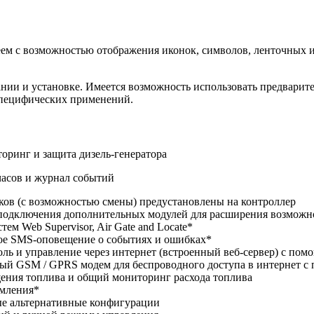
еем с возможностью отображения иконок, символов, ленточных 
овании и установке. Имеется возможность использовать предва
специфических применений.
оринг и защита дизель-генератора
часов и журнал событий
ыков (с возможностью смены) предустановлены на контроллер
подключения дополнительных модулей для расширения возможн
тем Web Supervisor, Air Gate and Locate*
ое SMS-оповещение о событиях и ошибках*
оль и управление через интернет (встроенный веб-сервер) с помо
ый GSM / GPRS модем для беспроводного доступа в интернет 
щения топлива и общий мониторинг расхода топлива
емления*
ые альтернативные конфигурации