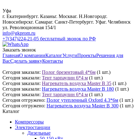
Уфа
г. Екатеринбург
г. Казань
г. Москва
г. Н.Новгород
г.
Новосибирск
г. Самара
г. Санкт-Петербург
г. Уфа
г. Челябинск
ул. Революционная 154/1
info@gkprom.ru
+7(347)224-21-05
бесплатный звонок по РФ
Заказать звонок
Главная
О компании
Каталог
Услуги
Проекты
Решения для
Вас
Сделать заявку
Контакты
Сегодня заказали:
Полог брезентовый 4*6м
(1 шт.)
Сегодня заказали:
Тент тарпаулин 6*4 м
(1 шт.)
Сегодня заказали:
Нагреватель воздуха Master B 35
(1 шт.)
Сегодня заказали:
Нагреватель воздуха Master B 180
(1 шт.)
Сегодня заказали:
Тент тарпаулин 6*4 м
(1 шт.)
Сегодня отгружено:
Полог утепленный Oxford 4.3*6м
(1 шт.)
Сегодня отгружено:
Нагреватель воздуха Master B 300
(1 шт.)
Каталог
Компрессоры
Электростанции
Дизельные
50-150 кВт