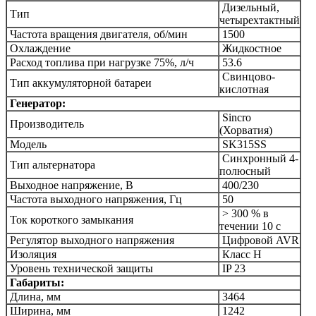
Дизельный,
Тип
четырехтактный
Частота вращения двигателя, об/мин
1500
Охлаждение
Жидкостное
Расход топлива при нагрузке 75%, л/ч
53.6
Cвинцово-
Тип аккумуляторной батареи
кислотная
Генератор:
Sincro
Производитель
(Хорватия)
Модель
SK315SS
Синхронный 4-
Тип альтернатора
полюсный
Выходное напряжение, В
400/230
Частота выходного напряжения, Гц
50
> 300 % в
Ток короткого замыкания
течении 10 с
Регулятор выходного напряжения
Цифровой AVR
Изоляция
Класс Н
Уровень технической защиты
IP 23
Габариты:
Длина, мм
3464
Ширина, мм
1242