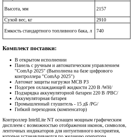
Высота, мм
2157
Сухой вес, кг
2910
Емкость стандартного топливного бака, л
740
Комплект поставки:
В открытом исполнении
Панель с ручным и автоматическим управлением
"ComAp 2025" (Выполнена на базе цифрового
контроллера "ComAp 2025")
Автомат защиты нагрузки MCB P3
Подогрев охлаждающей жидкости 220 В /WH/
Подзарядка аккумуляторной батареи 220 В /PBC/
Аккумуляторная батарея
Промышленный глушитель - 15 дБ /PG/
Гибкий переходник (компенсатор)
Контроллер InteliLite NT оснащен мощным графическим
дисплеем с возможностью отображения иконок, символов,
ленточных индикаторов для интуитивного восприятия,
которые устанавливаются по желанию оператора.