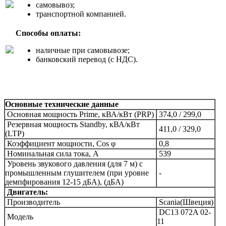
самовывоз;
транспортной компанией.
Способы оплаты:
наличные при самовывозе;
банковский перевод (с НДС).
Основные технические данные
Основная мощность Prime, кВА/кВт (PRP)
374,0 / 299,0
Резервная мощность Standby, кВА/кВт
411,0 / 329,0
(LTP)
Коэффициент мощности, Сos φ
0,8
Номинальная сила тока, А
539
Уровень звукового давления (для 7 м) c
промышленным глушителем (при уровне
-
демпфирования 12-15 дБА), (дБА)
Двигатель:
Производитель
Scania(Швеция)
DC13 072A 02-
Модель
11