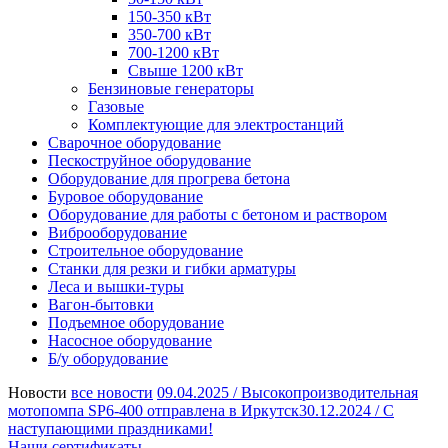
150-350 кВт
350-700 кВт
700-1200 кВт
Свыше 1200 кВт
Бензиновые генераторы
Газовые
Комплектующие для электростанций
Сварочное оборудование
Пескоструйное оборудование
Оборудование для прогрева бетона
Буровое оборудование
Оборудование для работы с бетоном и раствором
Виброоборудование
Строительное оборудование
Станки для резки и гибки арматуры
Леса и вышки-туры
Вагон-бытовки
Подъемное оборудование
Насосное оборудование
Б/у оборудование
Новости
все новости
09.04.2025 /
Высокопроизводительная
мотопомпа SP6-400 отправлена в Иркутск
30.12.2024 /
С
наступающими праздниками!
Наши сертификаты