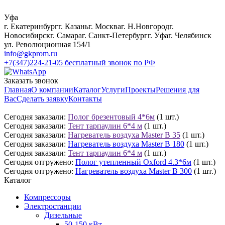
Уфа
г. Екатеринбург
г. Казань
г. Москва
г. Н.Новгород
г.
Новосибирск
г. Самара
г. Санкт-Петербург
г. Уфа
г. Челябинск
ул. Революционная 154/1
info@gkprom.ru
+7(347)224-21-05
бесплатный звонок по РФ
Заказать звонок
Главная
О компании
Каталог
Услуги
Проекты
Решения для
Вас
Сделать заявку
Контакты
Сегодня заказали:
Полог брезентовый 4*6м
(1 шт.)
Сегодня заказали:
Тент тарпаулин 6*4 м
(1 шт.)
Сегодня заказали:
Нагреватель воздуха Master B 35
(1 шт.)
Сегодня заказали:
Нагреватель воздуха Master B 180
(1 шт.)
Сегодня заказали:
Тент тарпаулин 6*4 м
(1 шт.)
Сегодня отгружено:
Полог утепленный Oxford 4.3*6м
(1 шт.)
Сегодня отгружено:
Нагреватель воздуха Master B 300
(1 шт.)
Каталог
Компрессоры
Электростанции
Дизельные
50-150 кВт