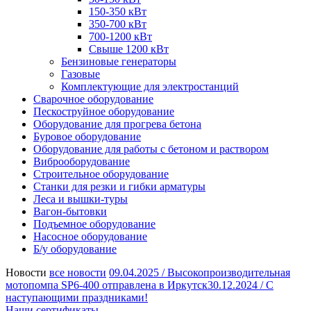
150-350 кВт
350-700 кВт
700-1200 кВт
Свыше 1200 кВт
Бензиновые генераторы
Газовые
Комплектующие для электростанций
Сварочное оборудование
Пескоструйное оборудование
Оборудование для прогрева бетона
Буровое оборудование
Оборудование для работы с бетоном и раствором
Виброоборудование
Строительное оборудование
Станки для резки и гибки арматуры
Леса и вышки-туры
Вагон-бытовки
Подъемное оборудование
Насосное оборудование
Б/у оборудование
Новости
все новости
09.04.2025 /
Высокопроизводительная
мотопомпа SP6-400 отправлена в Иркутск
30.12.2024 /
С
наступающими праздниками!
Наши сертификаты