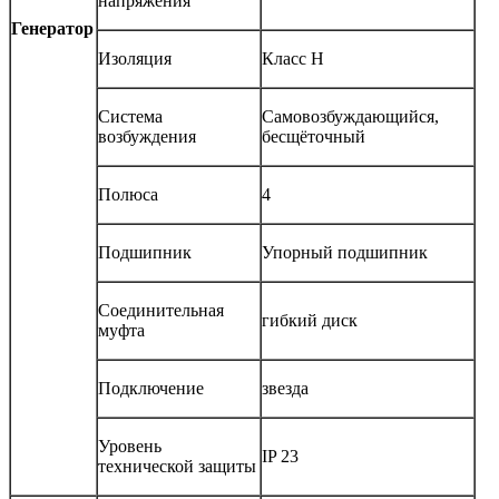
напряжения
Генератор
Изоляция
Класс Н
Система
Самовозбуждающийся,
возбуждения
бесщёточный
Полюса
4
Подшипник
Упорный подшипник
Соединительная
гибкий диск
муфта
Подключение
звезда
Уровень
IP 23
технической защиты