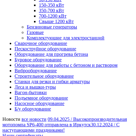
150-350 кВт
350-700 кВт
700-1200 кВт
Свыше 1200 кВт
Бензиновые генераторы
Газовые
Комплектующие для электростанций
Сварочное оборудование
Пескоструйное оборудование
Оборудование для прогрева бетона
Буровое оборудование
Оборудование для работы с бетоном и раствором
Виброоборудование
Строительное оборудование
Станки для резки и гибки арматуры
Леса и вышки-туры
Вагон-бытовки
Подъемное оборудование
Насосное оборудование
Б/у оборудование
Новости
все новости
09.04.2025 /
Высокопроизводительная
мотопомпа SP6-400 отправлена в Иркутск
30.12.2024 /
С
наступающими праздниками!
Наши сертификаты