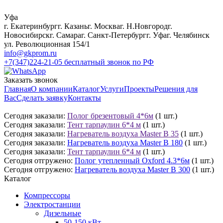
Уфа
г. Екатеринбург
г. Казань
г. Москва
г. Н.Новгород
г.
Новосибирск
г. Самара
г. Санкт-Петербург
г. Уфа
г. Челябинск
ул. Революционная 154/1
info@gkprom.ru
+7(347)224-21-05
бесплатный звонок по РФ
Заказать звонок
Главная
О компании
Каталог
Услуги
Проекты
Решения для
Вас
Сделать заявку
Контакты
Сегодня заказали:
Полог брезентовый 4*6м
(1 шт.)
Сегодня заказали:
Тент тарпаулин 6*4 м
(1 шт.)
Сегодня заказали:
Нагреватель воздуха Master B 35
(1 шт.)
Сегодня заказали:
Нагреватель воздуха Master B 180
(1 шт.)
Сегодня заказали:
Тент тарпаулин 6*4 м
(1 шт.)
Сегодня отгружено:
Полог утепленный Oxford 4.3*6м
(1 шт.)
Сегодня отгружено:
Нагреватель воздуха Master B 300
(1 шт.)
Каталог
Компрессоры
Электростанции
Дизельные
50-150 кВт