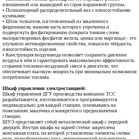
изношенной или вышедшей из строя поршневой группы..
• Полноопорный распределительный вал с износостойкими
кулачками;
• Шток толкателя, изготовленный из закаленного
ферроникеля, нижняя часть которого упрочнена и
подвергнута фосфатированию (покрыта тонким слоем
малорастворимых фосфатов железа, цинка или марганца) - это
улучшило антикоррозионные свойства, повысило твёрдость,
износостойкость изделия.
• Конструкция воздуховода позволяет сохранить давление
воздуха в нём и гарантировать максимальную эффективность
сгорания топливно-воздушной смеси в двигателе, что
обеспечивает высокую мощность при минимально возможном
потреблении топлива.
Шкаф управления электростанцией:
Шкаф управления ДГУ производства компании ТСС
разрабатывается, изготавливается и программируется
индивидуально для каждой станции, основываясь на
пожеланиях заказчика и конкретного предназначения
станции.
ШУЭ представляет собой металлический шкаф с передней
дверцей. Внутри шкафа на задней стенке закреплена
монтажная плата, на которой установлены элементы схемы:
реле, трансформаторы тока, автоматический выключатель,