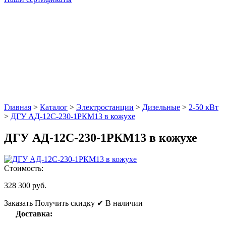
Главная
>
Каталог
>
Электростанции
>
Дизельные
>
2-50 кВт
>
ДГУ АД-12С-230-1РКМ13 в кожухе
ДГУ АД-12С-230-1РКМ13 в кожухе
Стоимость:
328 300 руб.
Заказать
Получить скидку
✔ В наличии
Доставка: