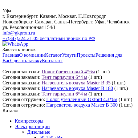
Уфа
г. Екатеринбург
г. Казань
г. Москва
г. Н.Новгород
г.
Новосибирск
г. Самара
г. Санкт-Петербург
г. Уфа
г. Челябинск
ул. Революционная 154/1
info@gkprom.ru
+7(347)224-21-05
бесплатный звонок по РФ
Заказать звонок
Главная
О компании
Каталог
Услуги
Проекты
Решения для
Вас
Сделать заявку
Контакты
Сегодня заказали:
Полог брезентовый 4*6м
(1 шт.)
Сегодня заказали:
Тент тарпаулин 6*4 м
(1 шт.)
Сегодня заказали:
Нагреватель воздуха Master B 35
(1 шт.)
Сегодня заказали:
Нагреватель воздуха Master B 180
(1 шт.)
Сегодня заказали:
Тент тарпаулин 6*4 м
(1 шт.)
Сегодня отгружено:
Полог утепленный Oxford 4.3*6м
(1 шт.)
Сегодня отгружено:
Нагреватель воздуха Master B 300
(1 шт.)
Каталог
Компрессоры
Электростанции
Дизельные
50-150 кВт