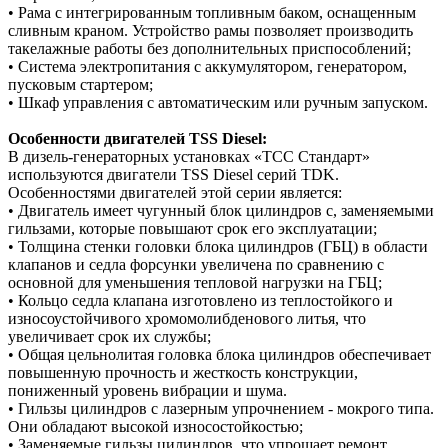
• Рама с интегрированным топливным баком, оснащенным
сливным краном. Устройство рамы позволяет производить
такелажные работы без дополнительных приспособлений;
• Система электропитания с аккумулятором, генератором,
пусковым стартером;
• Шкаф управления с автоматическим или ручным запуском.
Особенности двигателей TSS Diesel:
В дизель-генераторных установках «ТСС Стандарт»
используются двигатели TSS Diesel серий TDK.
Особенностями двигателей этой серии является:
• Двигатель имеет чугунный блок цилиндров с, заменяемыми
гильзами, которые повышают срок его эксплуатации;
• Толщина стенки головки блока цилиндров (ГБЦ) в области
клапанов и седла форсунки увеличена по сравнению с
основной для уменьшения тепловой нагрузки на ГБЦ;
• Кольцо седла клапана изготовлено из теплостойкого и
износоустойчивого хромомолибденового литья, что
увеличивает срок их службы;
• Общая цельнолитая головка блока цилиндров обеспечивает
повышенную прочность и жесткость конструкции,
пониженный уровень вибрации и шума.
• Гильзы цилиндров с лазерным упрочнением - мокрого типа.
Они обладают высокой износостойкостью;
• Заменяемые гильзы цилиндров, что упрощает ремонт