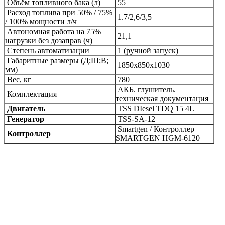
Объём топливного бака (л)
55
Расход топлива при 50% /
75%
1.7/2,6/3,5
/
100%
мощности л/ч
Автономная работа на 75%
21,1
нагрузки без дозаправ (ч)
Степень автоматизации
1 (ручной запуск)
Габаритные размеры (Д;Ш;В;
1850х850х1030
мм)
Вес, кг
780
АКБ. глушитель.
Комплектация
техническая документация
Двигатель
TSS DIesel TDQ 15 4L
Генератор
TSS-SA-12
Smartgen
/
Контроллер
Контроллер
SMARTGEN HGM-6120