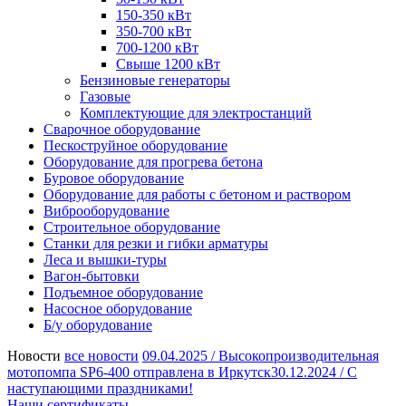
150-350 кВт
350-700 кВт
700-1200 кВт
Свыше 1200 кВт
Бензиновые генераторы
Газовые
Комплектующие для электростанций
Сварочное оборудование
Пескоструйное оборудование
Оборудование для прогрева бетона
Буровое оборудование
Оборудование для работы с бетоном и раствором
Виброоборудование
Строительное оборудование
Станки для резки и гибки арматуры
Леса и вышки-туры
Вагон-бытовки
Подъемное оборудование
Насосное оборудование
Б/у оборудование
Новости
все новости
09.04.2025 /
Высокопроизводительная
мотопомпа SP6-400 отправлена в Иркутск
30.12.2024 /
С
наступающими праздниками!
Наши сертификаты