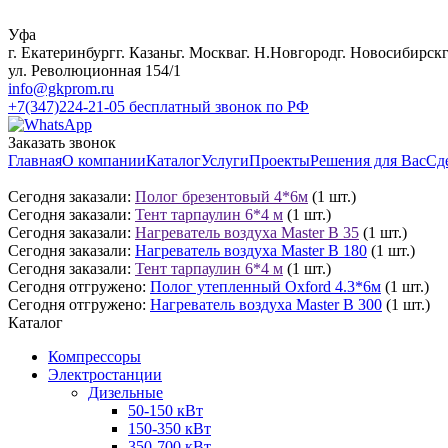
Уфа
г. Екатеринбург
г. Казань
г. Москва
г. Н.Новгород
г. Новосибирск
ул. Революционная 154/1
info@gkprom.ru
+7(347)224-21-05
бесплатный звонок по РФ
Заказать звонок
Главная
О компании
Каталог
Услуги
Проекты
Решения для Вас
Сд
Сегодня заказали:
Полог брезентовый 4*6м
(1 шт.)
Сегодня заказали:
Тент тарпаулин 6*4 м
(1 шт.)
Сегодня заказали:
Нагреватель воздуха Master B 35
(1 шт.)
Сегодня заказали:
Нагреватель воздуха Master B 180
(1 шт.)
Сегодня заказали:
Тент тарпаулин 6*4 м
(1 шт.)
Сегодня отгружено:
Полог утепленный Oxford 4.3*6м
(1 шт.)
Сегодня отгружено:
Нагреватель воздуха Master B 300
(1 шт.)
Каталог
Компрессоры
Электростанции
Дизельные
50-150 кВт
150-350 кВт
350-700 кВт