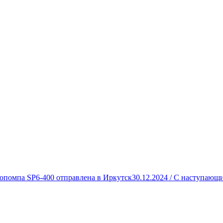
опомпа SP6-400 отправлена в Иркутск
30.12.2024 /
С наступающи