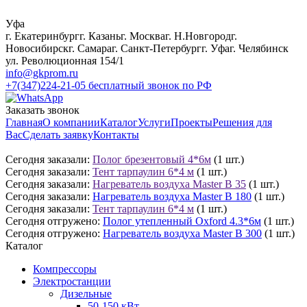
Уфа
г. Екатеринбург
г. Казань
г. Москва
г. Н.Новгород
г.
Новосибирск
г. Самара
г. Санкт-Петербург
г. Уфа
г. Челябинск
ул. Революционная 154/1
info@gkprom.ru
+7(347)224-21-05
бесплатный звонок по РФ
Заказать звонок
Главная
О компании
Каталог
Услуги
Проекты
Решения для
Вас
Сделать заявку
Контакты
Сегодня заказали:
Полог брезентовый 4*6м
(1 шт.)
Сегодня заказали:
Тент тарпаулин 6*4 м
(1 шт.)
Сегодня заказали:
Нагреватель воздуха Master B 35
(1 шт.)
Сегодня заказали:
Нагреватель воздуха Master B 180
(1 шт.)
Сегодня заказали:
Тент тарпаулин 6*4 м
(1 шт.)
Сегодня отгружено:
Полог утепленный Oxford 4.3*6м
(1 шт.)
Сегодня отгружено:
Нагреватель воздуха Master B 300
(1 шт.)
Каталог
Компрессоры
Электростанции
Дизельные
50-150 кВт