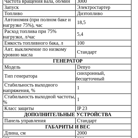
Частота вращения вала, об/мин
3000
З
апуск
Электростартер
Топливо
Дизтопливо
Автономия (при полном баке и
18,5
нагрузке 75%), час
Расход топлива при 75%
5,4
нагрузки, л/час
Емкость топливного бака, л
100
Авт. выключение по низкому
Стандарт
уровню масла
ГЕНЕРАТОР
Модель
Denyo
синхронный,
Тип генератора
бесщеточный
Стабильность выходного
1
напряжения, %
Стабильность выходной частоты,
1
%
Класс защиты
IP 23
ДОПОЛНИТЕЛЬНЫЕ УСТРОЙСТВА
Панель управления
Стандарт
ГАБАРИТЫ И ВЕС
Длина, см
2000