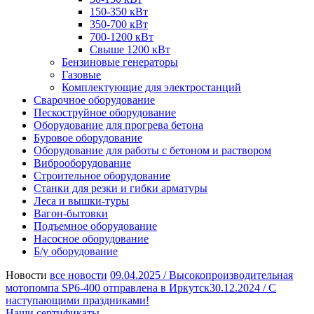
150-350 кВт
350-700 кВт
700-1200 кВт
Свыше 1200 кВт
Бензиновые генераторы
Газовые
Комплектующие для электростанций
Сварочное оборудование
Пескоструйное оборудование
Оборудование для прогрева бетона
Буровое оборудование
Оборудование для работы с бетоном и раствором
Виброоборудование
Строительное оборудование
Станки для резки и гибки арматуры
Леса и вышки-туры
Вагон-бытовки
Подъемное оборудование
Насосное оборудование
Б/у оборудование
Новости
все новости
09.04.2025 /
Высокопроизводительная
мотопомпа SP6-400 отправлена в Иркутск
30.12.2024 /
С
наступающими праздниками!
Наши сертификаты