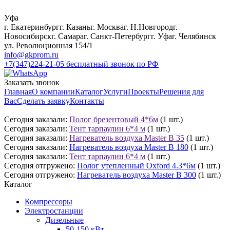
Уфа
г. Екатеринбург
г. Казань
г. Москва
г. Н.Новгород
г.
Новосибирск
г. Самара
г. Санкт-Петербург
г. Уфа
г. Челябинск
ул. Революционная 154/1
info@gkprom.ru
+7(347)224-21-05
бесплатный звонок по РФ
Заказать звонок
Главная
О компании
Каталог
Услуги
Проекты
Решения для
Вас
Сделать заявку
Контакты
Сегодня заказали:
Полог брезентовый 4*6м
(1 шт.)
Сегодня заказали:
Тент тарпаулин 6*4 м
(1 шт.)
Сегодня заказали:
Нагреватель воздуха Master B 35
(1 шт.)
Сегодня заказали:
Нагреватель воздуха Master B 180
(1 шт.)
Сегодня заказали:
Тент тарпаулин 6*4 м
(1 шт.)
Сегодня отгружено:
Полог утепленный Oxford 4.3*6м
(1 шт.)
Сегодня отгружено:
Нагреватель воздуха Master B 300
(1 шт.)
Каталог
Компрессоры
Электростанции
Дизельные
50-150 кВт